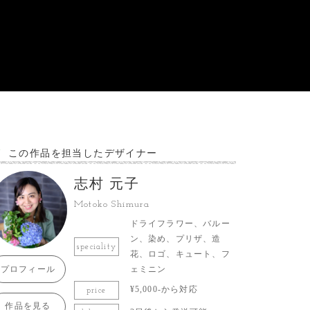
この作品を担当したデザイナー
志村 元子
Motoko Shimura
ドライフラワー、バルー
ン、染め、プリザ、造
speciality
花、ロゴ、キュート、フ
プロフィール
ェミニン
¥5,000-から対応
price
作品を見る