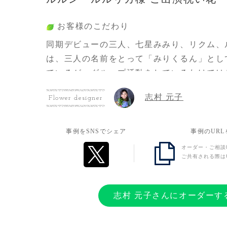
お客様のこだわり
同期デビューの三人、七星みみり、リクム、
は、三人の名前をとって「みりくるん」とし
ているが、グループ活動をしているわけでは
期デビューというそれだけの共通点しかない
志村 元子
Flower designer
がよく、集まるといつまでも話し続けること
そんな三人が一人も欠けずにデビュー五周年
をとにかくお祝いしたく、一人ひとりの個性
事例をSNSでシェア
事例のUR
人のつながりがわかるようにしたく、一つの
オーダー・ご相談
ご共有される際は
うことには敢えてせず一人ひとりに花を贈り
の方につながりを表現してほしい旨を伝えた
ラッピングで統一感が表現されていた。この
志村 元子さんにオーダーす
良かった。期待以上の仕上がりでした。