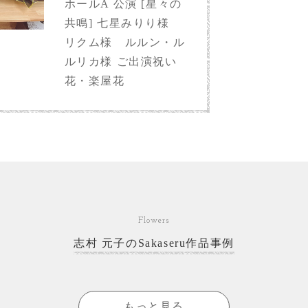
ホールA 公演 [星々の
共鳴] 七星みりり様
リクム様 ルルン・ル
ルリカ様 ご出演祝い
花・楽屋花
Flowers
志村 元子のSakaseru作品事例
もっと見る