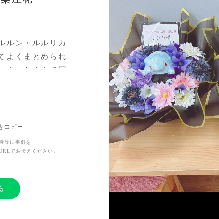
ルルン・ルルリカ
てよくまとめられ
なく、あくまで同
が、三人とても仲
もある。
を迎えた。この事
は出しつつも、三
Lをコピー
花で連名に…とい
時等に事例を
URLでお伝えください。
つつ、デザイナー
ところ、立て札と
さじ加減が絶妙で
る