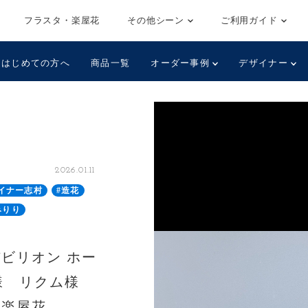
フラスタ・楽屋花
その他シーン
ご利用ガイド
はじめての方へ
商品一覧
オーダー事例
デザイナー
2026.01.11
イナー志村
#造花
みりり
ビリオン ホー
り様 リクム様
・楽屋花