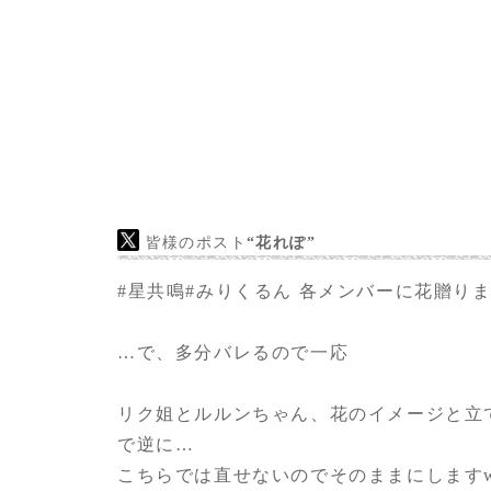
お客様の想い
三人の公演出演とデビュー五周年のお祝い
皆様のポスト
“花れぽ”
#星共鳴
#みりくるん
各メンバーに花贈りま
…で、多分バレるので一応
リク姐とルルンちゃん、花のイメージと立
で逆に…
こちらでは直せないのでそのままにします