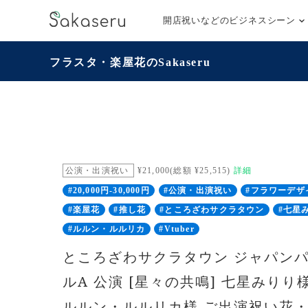
開店祝いなどのビジネスシーン
フラスタ・楽屋花のSakaseru
公演・出演祝い
¥21,000(総額 ¥25,515)
詳細
#20,000円-30,000円
#公演・出演祝い
#フラワーデザ
#楽屋花
#推し花
#ところざわサクラタウン
#七星
#ルルン・ルルリカ
#Vtuber
ところざわサクラタウン ジャパンパ
ルA 公演 [星々の共鳴] 七星みり
ルルン・ルルリカ様 ご出演祝い花