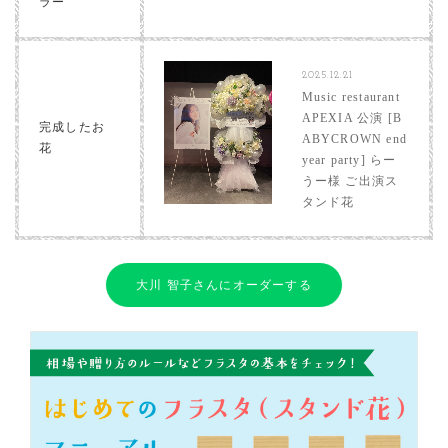
ラー
2025.12.21
Music restaurant
APEXIA 公演 [B
完成したお
ABYCROWN end
花
year party] らー
うー様 ご出演ス
タンド花
大川 智子さんにオーダーする