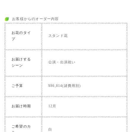
お客様からのオーダー内容
お花のタイ
スタンド花
プ
お届けする
公演・出演祝い
シーン
ご予算
¥86,814(諸費用別)
お届け時期
12月
ご希望のカ
白