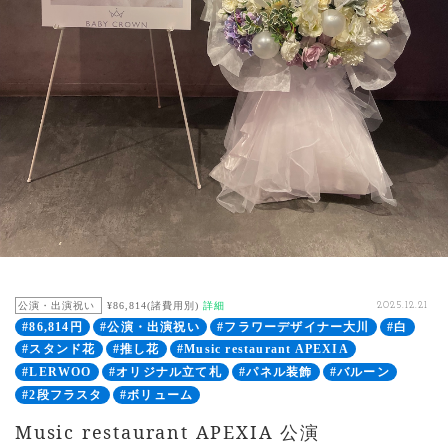
公演・出演祝い
¥86,814(諸費用別)
詳細
2025.12.21
#86,814円
#公演・出演祝い
#フラワーデザイナー大川
#白
#スタンド花
#推し花
#Music restaurant APEXIA
#LERWOO
#オリジナル立て札
#パネル装飾
#バルーン
#2段フラスタ
#ボリューム
Music restaurant APEXIA 公演