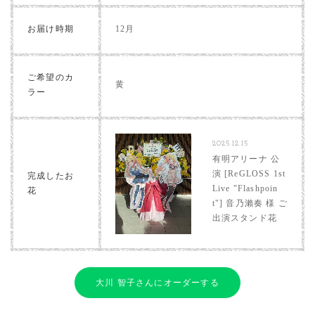
お届け時期
12月
ご希望のカ
黄
ラー
2025.12.15
有明アリーナ 公
演 [ReGLOSS 1st
完成したお
Live "Flashpoin
花
t"] 音乃瀨奏 様 ご
出演スタンド花
大川 智子さんにオーダーする