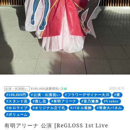
公演・出演祝い
¥100,000(諸費用別)
詳細
2025.12.15
#100,000円
#公演・出演祝い
#フラワーデザイナー大川
#黄
#スタンド花
#推し花
#有明アリーナ
#音乃瀨奏
#Vtuber
#ホロライブ
#オリジナル立て札
#パネル装飾
#等身大パネル
#ボリューム
有明アリーナ 公演 [ReGLOSS 1st Live