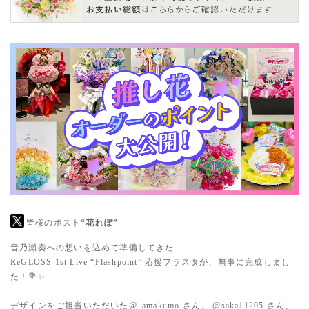
皆様のポスト
“花れぽ”
音乃瀬奏への想いを込めて準備してきた
ReGLOSS 1st Live “Flashpoint” 応援フラスタが、無事に完成しまし
た！💐✨
デザインをご担当いただいた
@_amakumo
さん、
@saka11205
さん、