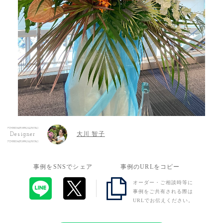
大川 智子
Designer
事例をSNSでシェア
事例のURLをコピー
オーダー・ご相談時等に
事例をご共有される際は
URLでお伝えください。