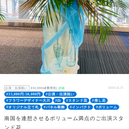
公演・出演祝い
¥50,000(諸費用別)
詳細
2025.12.13
#35,000円-50,000円
#公演・出演祝い
#フラワーデザイナー大川
#白
#スタンド花
#推し花
#オリジナル立て札
#パネル装飾
#インパクト
#ボリューム
南国を連想させるボリューム満点のご出演スタ
ンド花