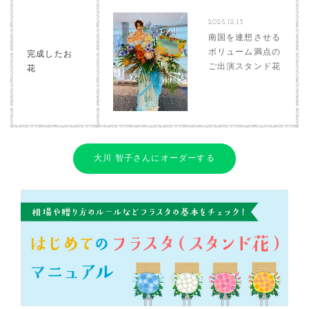
2025.12.13
南国を連想させる
ボリューム満点の
完成したお
ご出演スタンド花
花
大川 智子さんにオーダーする