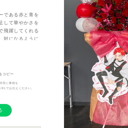
ーである赤と青を
足して華やかさを
で飛躍してくれる
、対になるように
Lをコピー
さるように、少し
時等に事例を
いただきました。
URLでお伝えください。
る