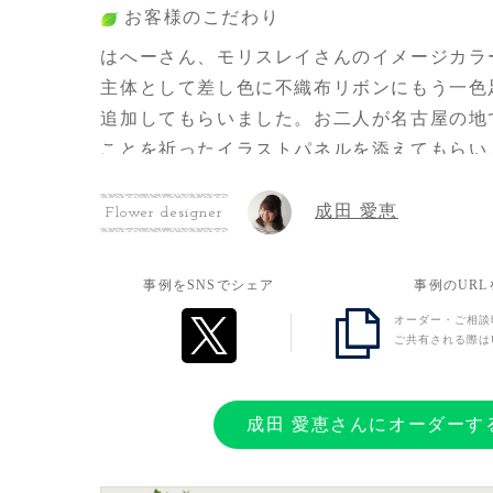
お客様のこだわり
はへーさん、モリスレイさんのイメージカラ
主体として差し色に不織布リボンにもう一色
追加してもらいました。お二人が名古屋の地
ことを祈ったイラストパネルを添えてもらい
配置も指定させてもらいました。
成田 愛恵
Flower designer
お客様の想い
事例をSNSでシェア
事例のUR
とにかくお二人が名古屋公演で活躍してくだ
オーダー・ご相談
でも力になれたらいいなと思って注文させて
ご共有される際は
成田 愛恵さんにオーダーす