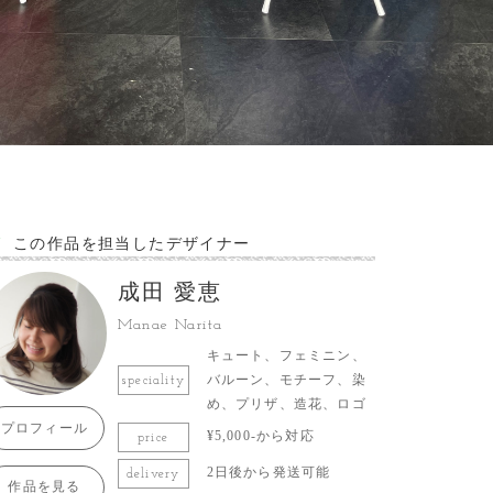
この作品を担当したデザイナー
成田 愛恵
Manae Narita
キュート、フェミニン、
バルーン、モチーフ、染
speciality
め、プリザ、造花、ロゴ
プロフィール
¥5,000-から対応
price
2日後から発送可能
delivery
作品を見る