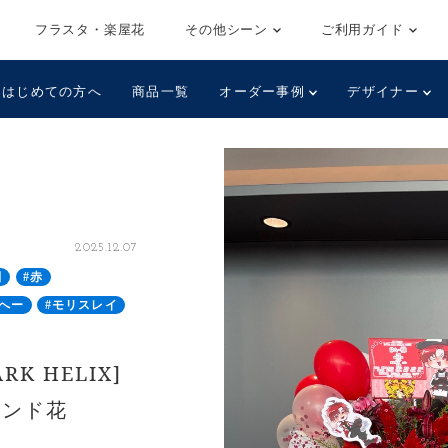
フラスタ・楽屋花
その他シーン
ご利用ガイド
はじめての方へ
商品一覧
オーダー事例
デザイナー
2025.12.07
田
#赤
はへー
#モリスレイ
RK HELIX]
タンド花