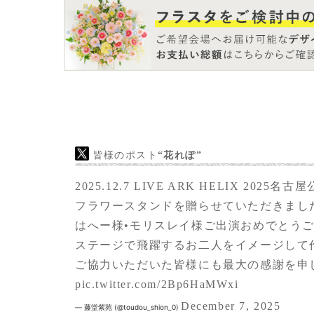
皆様のポスト
“花れぽ”
2025.12.7 LIVE ARK HELIX 2
フラワースタンドを贈らせていただきまし
はへー様•モリスレイ様ご出演おめでとう
ステージで飛躍するお二人をイメージして
ご協力いただいた皆様にも最大の感謝を申
pic.twitter.com/2Bp6HaMWxi
December 7, 2025
— 藤堂紫苑 (@toudou_shion_0)