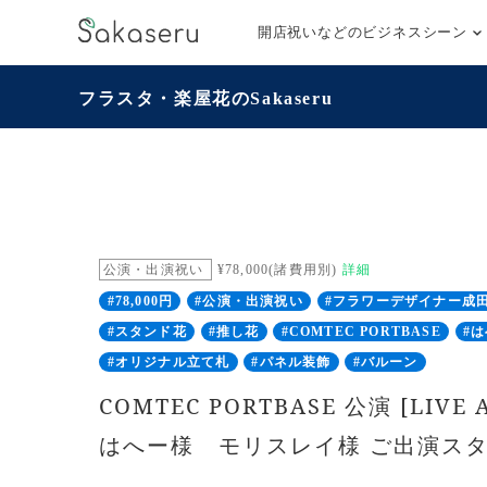
開店祝いなどのビジネスシーン
フラスタ・楽屋花のSakaseru
公演・出演祝い
¥78,000(諸費用別)
詳細
#78,000円
#公演・出演祝い
#フラワーデザイナー成
#スタンド花
#推し花
#COMTEC PORTBASE
#
#オリジナル立て札
#パネル装飾
#バルーン
COMTEC PORTBASE 公演 [LIVE A
はへー様 モリスレイ様 ご出演ス