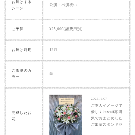
お届けする
公演・出演祝い
シーン
ご予算
¥25,000(諸費用別)
お届け時期
12月
ご希望のカ
白
ラー
2025.12.07
ご本人イメージで
優しくkawaii雰囲
完成したお
気でおまとめした
花
ご出演スタンド花