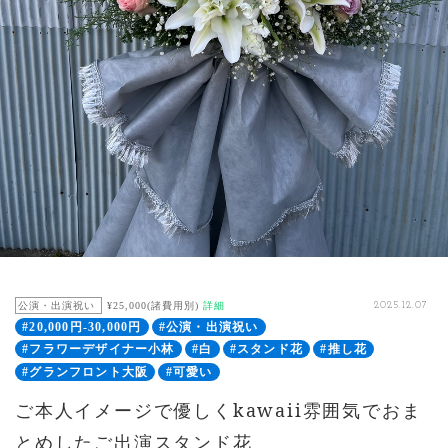
公演・出演祝い
¥25,000(諸費用別)
詳細
2025.12.07
#20,000円-30,000円
#公演・出演祝い
#フラワーデザイナー小林
#白
#スタンド花
#推し花
#グランフロント大阪
#可愛い
ご本人イメージで優しくkawaii雰囲気でおま
とめしたご出演スタンド花