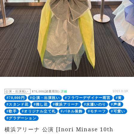
公演・出演祝い
¥70,000(諸費用別)
詳細
2025.11.29
#70,000円
#公演・出演祝い
#フラワーデザイナー雨宮
#黄
#スタンド花
#推し花
#横浜アリーナ
#水瀬いのり
#声優
#歌手
#オリジナル立て札
#パネル装飾
#モチーフ
#可愛い
#グラデーション
横浜アリーナ 公演 [Inori Minase 10th