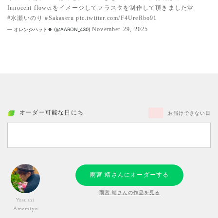
Innocent flowerをイメージしてフラスタを制作して頂きました🫶
#水瀬いのり
#Sakaseru
pic.twitter.com/F4UreRbo91
November 29, 2025
— オレンジハット🍀 (@AARON_430)
オーダー可能な日にち
お届けできない日
雨宮 靖さんにオーダーする
雨宮 靖さんの作品を見る
Yasushi
Amemiya