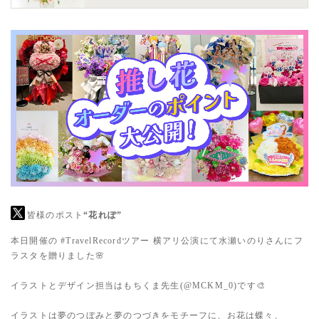
皆様のポスト
“花れぽ”
本日開催の
#TravelRecordツアー
横アリ公演にて水瀬いのりさんにフ
ラスタを贈りました🌸
イラストとデザイン担当はもちくま先生(
@MCKM_0
)です🎨
イラストは夢のつぼみと夢のつづきをモチーフに、お花は蝶々、