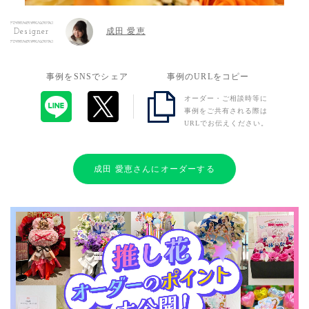
成田 愛恵
Designer
事例をSNSでシェア
事例のURLをコピー
オーダー・ご相談時等に
事例をご共有される際は
URLでお伝えください。
成田 愛恵さんにオーダーする