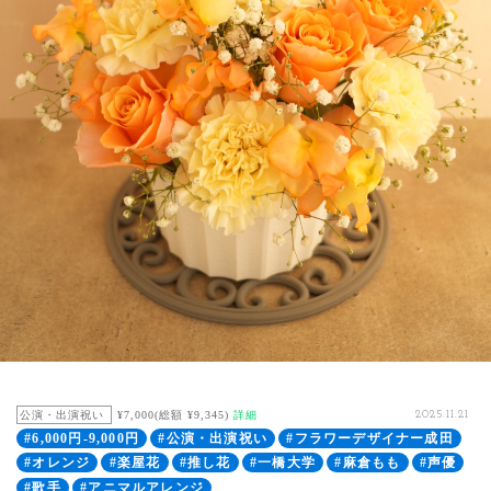
公演・出演祝い
¥7,000(総額 ¥9,345)
詳細
2025.11.21
#6,000円-9,000円
#公演・出演祝い
#フラワーデザイナー成田
#オレンジ
#楽屋花
#推し花
#一橋大学
#麻倉もも
#声優
#歌手
#アニマルアレンジ