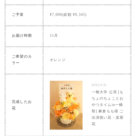
ご予算
¥7,000(総額 ¥9,345)
お届け時期
11月
ご希望のカ
オレンジ
ラー
2025.11.21
一橋大学 公演 [も
ちょのちょことお
完成したお
やつタイムin一橋
花
祭] 麻倉もも様 ご
出演祝い花・楽屋
花