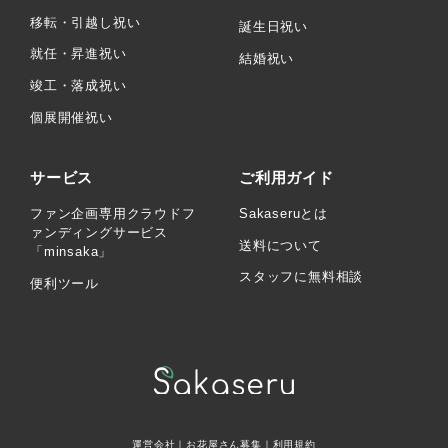
移転・引越し祝い
誕生日祝い
就任・昇進祝い
結婚祝い
竣工・落成祝い
個展開催祝い
サービス
ご利用ガイド
ファン企画専用クラウドフ
Sakaseruとは
ァンディングサービス
送料について
「minsaka」
スタッフに無料相談
便利ツール
運営会社
｜
お花屋さん募集
｜
利用規約