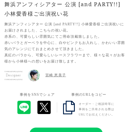
舞浜アンフィシアター 公演 [and PARTY!!]
小林愛香様ご出演祝い花
舞浜アンフィシアター 公演 [and PARTY!!] 小林愛香様ご出演祝いに
お届けされました、こちらの祝い花。
赤系の、可愛らしい雰囲気にてご用命頂戴致しました。
赤いバラとガーベラを中心に、白やピンクもお入れし、かわいい雰囲
気のアレンジにておまとめさせて頂きました。
真紅のバラから、可愛らしいレースフラワーまで、様々な花々がお客
様から小林様への想いをお届け致します。
宮崎 恵美子
Designer
事例をSNSでシェア
事例のURLをコピー
オーダー・ご相談時等に
事例をご共有される際は
URLでお伝えください。