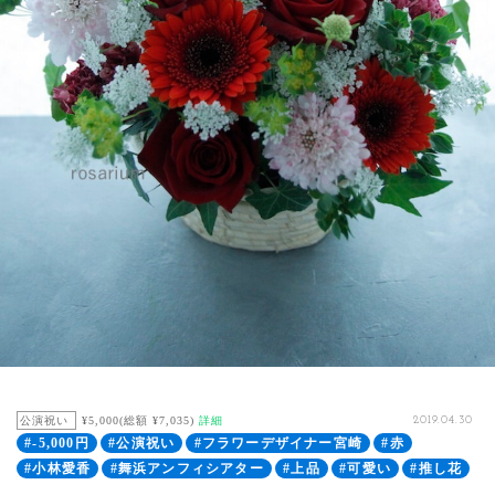
公演祝い
¥5,000(総額 ¥7,035)
詳細
2019.04.30
#-5,000円
#公演祝い
#フラワーデザイナー宮崎
#赤
#小林愛香
#舞浜アンフィシアター
#上品
#可愛い
#推し花