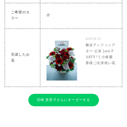
ご希望のカ
赤
ラー
2019.04.30
舞浜アンフィシア
ター 公演 [and P
完成したお
ARTY!!] 小林愛
花
香様ご出演祝い花
宮崎 恵美子さんにオーダーする