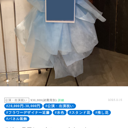
公演・出演祝い
¥30,000(諸費用別)
詳細
2025.11.15
#20,000円-30,000円
#公演・出演祝い
#フラワーデザイナー近藤
#水色
#スタンド花
#推し花
#パネル装飾