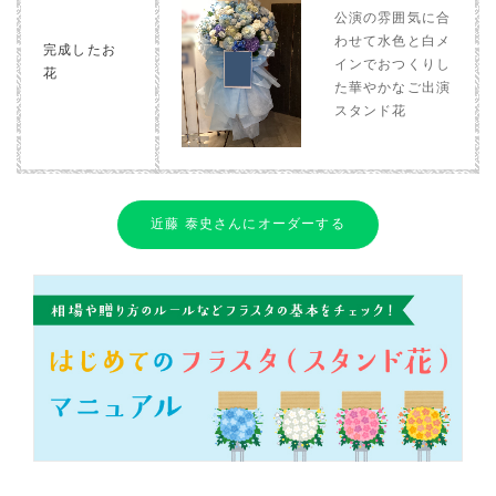
公演の雰囲気に合
わせて水色と白メ
完成したお
インでおつくりし
花
た華やかなご出演
スタンド花
近藤 泰史さんにオーダーする