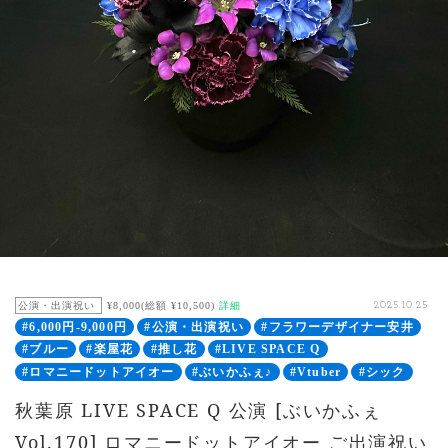
公演・出演祝い
¥8,000(総額 ¥10,500)
詳細
2025.10.25
#6,000円-9,000円
#公演・出演祝い
#フラワーデザイナー安井
#ブルー
#楽屋花
#推し花
#LIVE SPACE Q
#ロマニードットアイオー
#ぶいかふぇ♪
#Vtuber
#シック
秋葉原 LIVE SPACE Q 公演 [ぶいかふぇ
Vol.170] ロマニードットアイオー ご出演祝い