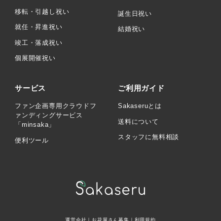
移転・引越し祝い
誕生日祝い
就任・昇進祝い
結婚祝い
竣工・落成祝い
個展開催祝い
サービス
ご利用ガイド
ファン企画専用クラウドフ
Sakaseruとは
ァンディングサービス
送料について
「minsaka」
スタッフに無料相談
便利ツール
運営会社
｜
お花屋さん募集
｜
利用規約