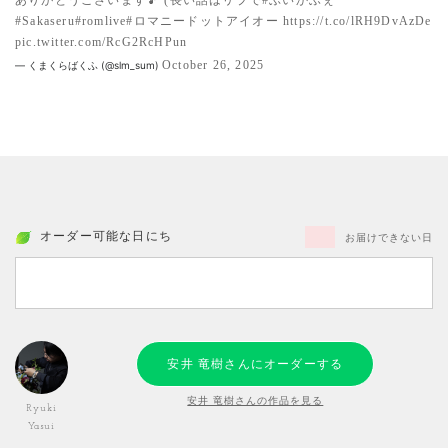
#Sakaseru
#romlive
#ロマニードットアイオー
https://t.co/lRH9DvAzDe
pic.twitter.com/RcG2RcHPun
October 26, 2025
— くまくらばくふ (@slm_sum)
オーダー可能な日にち
お届けできない日
安井 竜樹さんにオーダーする
安井 竜樹さんの作品を見る
Ryuki
Yasui