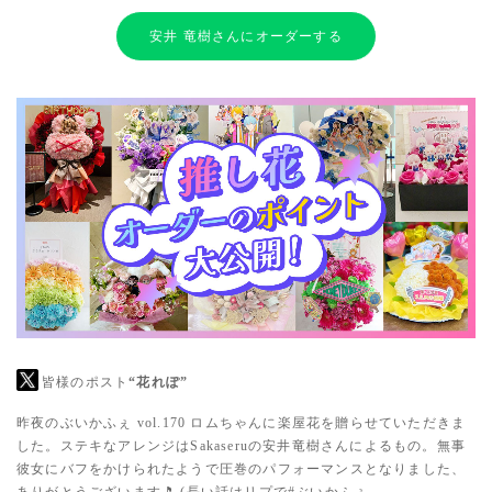
安井 竜樹さんにオーダーする
皆様のポスト
“花れぽ”
昨夜のぶいかふぇ vol.170 ロムちゃんに楽屋花を贈らせていただきま
した。ステキなアレンジはSakaseruの安井竜樹さんによるもの。無事
彼女にバフをかけられたようで圧巻のパフォーマンスとなりました、
ありがとうございます🎵 (長い話はリプで
#ぶいかふぇ