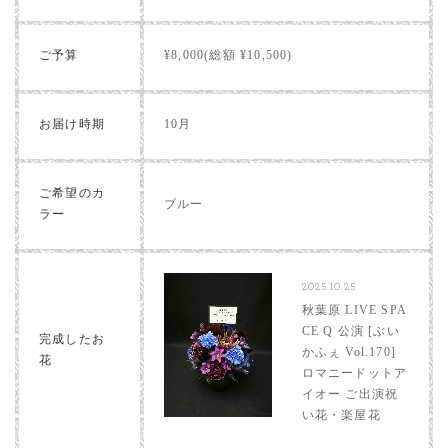
ご予算
¥8,000(総額 ¥10,500)
お届け時期
10月
ご希望のカ
ブルー
ラー
2025.10.25
秋葉原 LIVE SPA
CE Q 公演 [ぶい
完成したお
かふぇ Vol.170]
花
ロマニードットア
イオー ご出演祝
い花・楽屋花