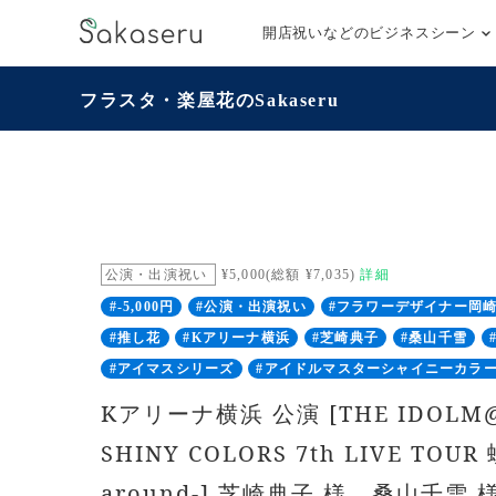
開店祝いなどのビジネスシーン
フラスタ・楽屋花のSakaseru
公演・出演祝い
¥5,000(総額 ¥7,035)
詳細
#-5,000円
#公演・出演祝い
#フラワーデザイナー岡
#推し花
#Kアリーナ横浜
#芝崎典子
#桑山千雪
#アイマスシリーズ
#アイドルマスターシャイニーカラ
Kアリーナ横浜 公演 [THE IDOLM
SHINY COLORS 7th LIVE TOUR 
around-] 芝崎典子 様 桑山千雪