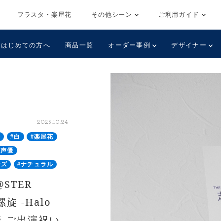
フラスタ・楽屋花
その他シーン
ご利用ガイド
はじめての方へ
商品一覧
オーダー事例
デザイナー
2025.10.24
崎
#白
#楽屋花
#声優
ーズ
#ナチュラル
@STER
螺旋 -Halo
 様 ご出演祝い