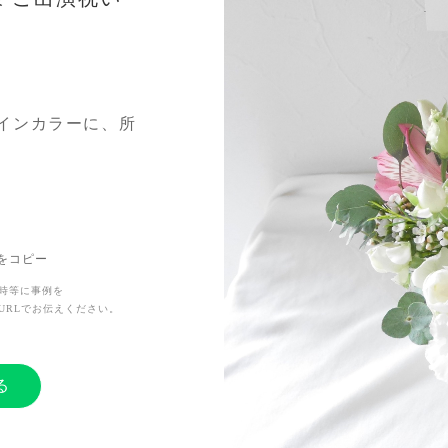
インカラーに、所
のでアルストロメ
るものの可愛らし
お任せ致しまし
Lをコピー
時等に事例を
URLでお伝えください。
でも応援の気持ち
た！
る