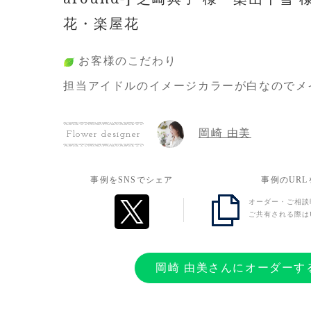
花・楽屋花
お客様のこだわり
担当アイドルのイメージカラーが白なのでメ
属ユニットがアルストロメリアという名前な
リアはマストで頼んでお姉さんキャラではあ
岡崎 由美
Flower designer
い一面もあるのでそのイメージで基本的には
た。
事例をSNSでシェア
事例のUR
オーダー・ご相談
お客様の想い
ご共有される際は
いつもお贈りさせていただいていますが少し
が伝わればと思いお贈りさせていただきまし
岡崎 由美さんにオーダーす