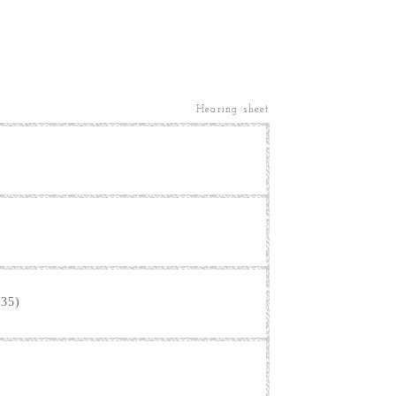
Hearing sheet
35)