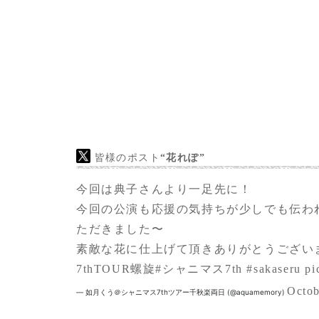
皆様のポスト
“花れぽ”
今回は典子さんより一足先に！
今回の公演も応援の気持ちが少しでも伝わ
ただきました〜
素敵な花に仕上げて頂きありがとうござい
7thTOUR螺旋
#シャニマス7th
#sakaseru
pi
Octob
— 如月くう＠シャニマス7thツアー千秋楽両日 (@aquamemory)