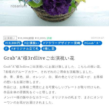
公演祝い
¥10,000(総額 ¥12,810)
詳細
2019.04.27
#10,000円
#公演祝い
#フラワーデザイナー宮崎
#Grab"A"
#
#オリジナル立て札
#推し花
Grab"A"様3rdliveご出演祝い花
Grab"A"様3rdliveご出演祝いにお届け致しました、こちらの祝い花。
7名様のグループカラー、それぞれのご用命を頂戴致しました。
赤、青、黄色、緑、オレンジ、白、紫の色とりどりの花々が、お客様
の想いをお届け致します。
作品には、お客様ご用意による可愛らしいプレートが取り付けられ、
作品全体の雰囲気をぐっと増します。
メンバー様の賑やかなカラーに、オリジナルの札まで、まさにオンリ
ーワンのお花がお届けされました。