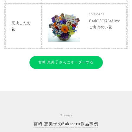
2019.04.27
Grab"A"様3rdlive
完成したお
ご出演祝い花
花
宮崎 恵美子さんにオーダーする
Flowers
宮崎 恵美子のSakaseru作品事例