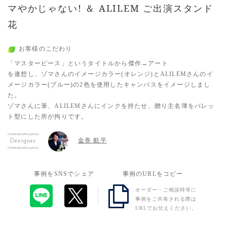
マやかじゃない! ＆ ALILEM ご出演スタンド
花
お客様のこだわり
「マスターピース」というタイトルから傑作→アート
を連想し、ゾマさんのイメージカラー(オレンジ)とALILEMさんのイ
メージカラー(ブルー)の2色を使用したキャンバスをイメージしまし
た。
ゾマさんに筆、ALILEMさんにインクを持たせ、贈り主名簿をパレッ
ト型にした所が拘りです。
金巻 航平
Designer
事例をSNSでシェア
事例のURLをコピー
オーダー・ご相談時等に
事例をご共有される際は
URLでお伝えください。