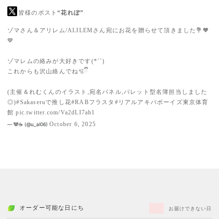
皆様のポスト
“花れぽ”
ゾマさん＆アリレム/ALILEMさん宛にお花を贈らせて頂きました💐🧡
💙
ゾマレムの絡みが大好きです(*´`)
これからも沢山絡んでね🫧ྀི
(主催＆れむくんのイラスト,宛名パネル,パレット型名簿担当しました
◎)
#Sakaseruで推し花
#RABフラスタ
#リアルアキバボーイズ東京体育
館
pic.twitter.com/Va2dLI7ah1
October 6, 2025
— 🐼☕️ (@u_al06)
オーダー可能な日にち
お届けできない日