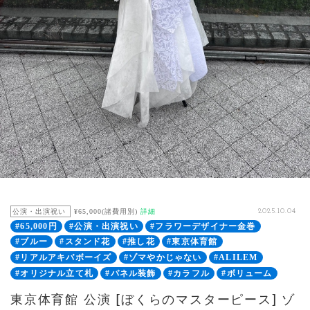
公演・出演祝い
¥65,000(諸費用別)
詳細
2025.10.04
#65,000円
#公演・出演祝い
#フラワーデザイナー金巻
#ブルー
#スタンド花
#推し花
#東京体育館
#リアルアキバボーイズ
#ゾマやかじゃない
#ALILEM
#オリジナル立て札
#パネル装飾
#カラフル
#ボリューム
東京体育館 公演 [ぼくらのマスターピース] ゾ