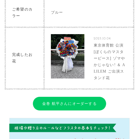
ご希望のカ
ブルー
ラー
2025.10.04
東京体育館 公演
[ぼくらのマスタ
完成したお
ーピース] ゾマや
花
かじゃない! ＆ A
LILEM ご出演ス
タンド花
金巻 航平さんにオーダーする