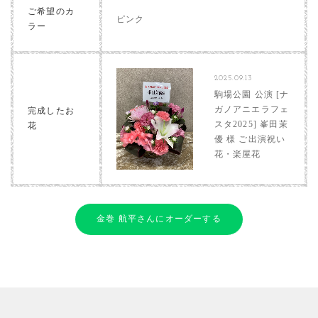
ご希望のカ
ピンク
ラー
2025.09.13
駒場公園 公演 [ナ
ガノアニエラフェ
完成したお
スタ2025] 峯田茉
花
優 様 ご出演祝い
花・楽屋花
金巻 航平さんにオーダーする