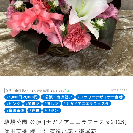
公演・出演祝い
¥7,000(総額 ¥9,345)
詳細
2025.09.13
#6,000円-9,000円
#公演・出演祝い
#フラワーデザイナー金巻
#ピンク
#楽屋花
#推し花
#ナガノアニエラフェスタ
#峯田茉優
#声優
#リボン
駒場公園 公演 [ナガノアニエラフェスタ2025]
峯田茉優 様 ご出演祝い花・楽屋花