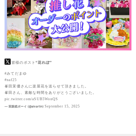
皆様のポスト
“花れぽ”
#みてだまゆ
#naf25
峯田茉優さんに楽屋花を送らせて頂きました。
峯田さん、素敵な時間をありがとうございました。
pic.twitter.com/aSUB5WonQS
September 15, 2025
— 双眼鏡ボーイ (@alvartin)