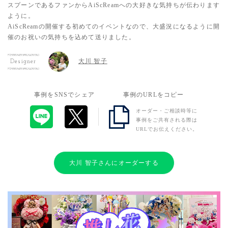
スプーンであるファンからAiScReamへの大好きな気持ちが伝わります
ように。
AiScReamの開催する初めてのイベントなので、大盛況になるように開
催のお祝いの気持ちを込めて送りました。
大川 智子
Designer
事例をSNSでシェア
事例のURLをコピー
オーダー・ご相談時等に
事例をご共有される際は
URLでお伝えください。
大川 智子さんにオーダーする