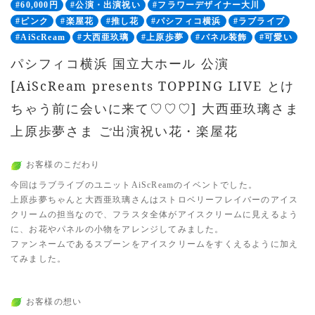
#60,000円
#公演・出演祝い
#フラワーデザイナー大川
#ピンク
#楽屋花
#推し花
#パシフィコ横浜
#ラブライブ
#AiScReam
#大西亜玖璃
#上原歩夢
#パネル装飾
#可愛い
パシフィコ横浜 国立大ホール 公演
[AiScReam presents TOPPING LIVE とけ
ちゃう前に会いに来て♡♡♡] 大西亜玖璃さま
上原歩夢さま ご出演祝い花・楽屋花
お客様のこだわり
今回はラブライブのユニットAiScReamのイベントでした。
上原歩夢ちゃんと大西亜玖璃さんはストロベリーフレイバーのアイス
クリームの担当なので、フラスタ全体がアイスクリームに見えるよう
に、お花やパネルの小物をアレンジしてみました。
ファンネームであるスプーンをアイスクリームをすくえるように加え
てみました。
お客様の想い