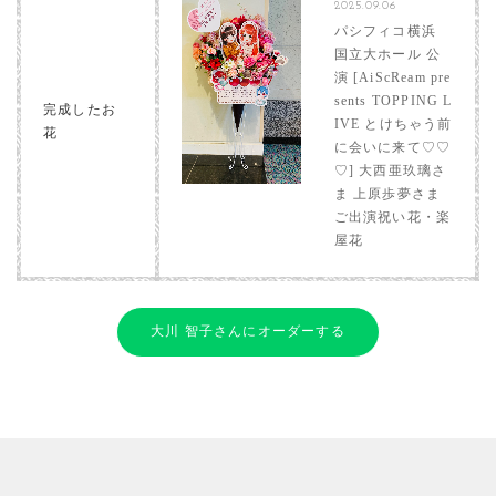
2025.09.06
パシフィコ横浜
国立大ホール 公
演 [AiScReam pre
sents TOPPING L
完成したお
IVE とけちゃう前
花
に会いに来て♡♡
♡] 大西亜玖璃さ
ま 上原歩夢さま
ご出演祝い花・楽
屋花
大川 智子さんにオーダーする