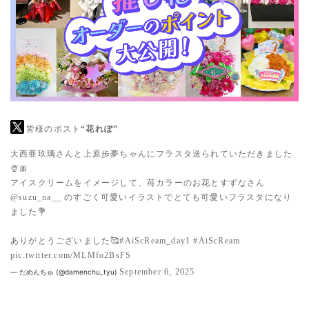
皆様のポスト
“花れぽ”
大西亜玖璃さんと上原歩夢ちゃんにフラスタ送られていただきました
🍨🎀
アイスクリームをイメージして、苺カラーのお花とすずなさん
@suzu_na__
のすごく可愛いイラストでとても可愛いフラスタになり
ました💐
ありがとうございました🥰
#AiScReam_day1
#AiScReam
pic.twitter.com/MLMfo2BsFS
September 6, 2025
— だめんちゅ (@damenchu_tyu)