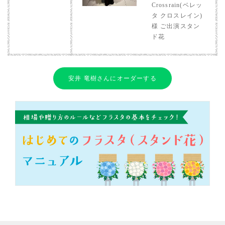
Crossrain(ベレッ
タ クロスレイン)
様 ご出演スタン
ド花
安井 竜樹さんにオーダーする