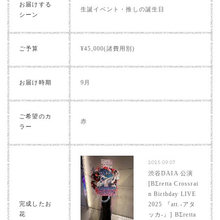
お届けする
生誕イベント・推しの誕生日
シーン
ご予算
¥45,000(諸費用別)
お届け時期
9月
ご希望のカ
赤
ラー
2025.09.07
渋谷DAIA 公演
[BΣretta Crossrai
n Birthday LIVE
完成したお
2025 『att.-アタ
花
ッカ-』] BΣretta