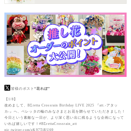
皆様のポスト
“花れぽ”
【1/8】
改めまして、BΣretta Crossrain Birthday LIVE 2025 『att.-アタッ
カ-』へ、ベレッタの輪のみなさまとお花を贈らせていただきました！
今日という素敵な一日が、より深く思い出に残るような企画になって
いれば嬉しいです！
#BΣrettaCrossrain_att
pic.twitter.com/zK97TiRU69