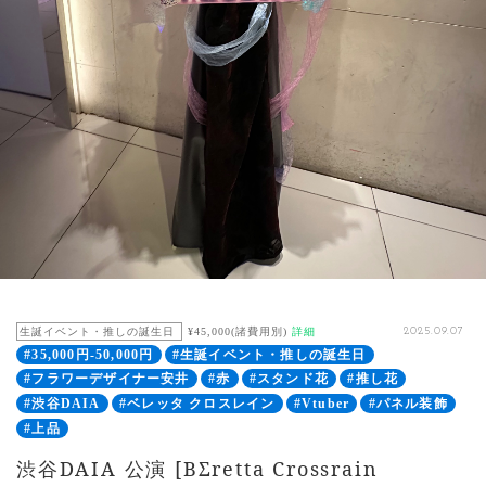
生誕イベント・推しの誕生日
¥45,000(諸費用別)
詳細
2025.09.07
#35,000円-50,000円
#生誕イベント・推しの誕生日
#フラワーデザイナー安井
#赤
#スタンド花
#推し花
#渋谷DAIA
#ベレッタ クロスレイン
#Vtuber
#パネル装飾
#上品
渋谷DAIA 公演 [BΣretta Crossrain