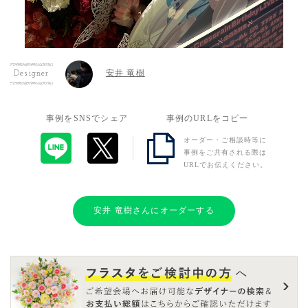
安井 竜樹
Designer
事例をSNSでシェア
事例のURLをコピー
オーダー・ご相談時等に
事例をご共有される際は
URLでお伝えください。
安井 竜樹さんにオーダーする