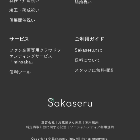
就任・昇進祝い
結婚祝い
竣工・落成祝い
個展開催祝い
サービス
ご利用ガイド
ファン企画専用クラウドフ
Sakaseruとは
ァンディングサービス
送料について
「minsaka」
スタッフに無料相談
便利ツール
運営会社
｜
お花屋さん募集
｜
利用規約
特定商取引法に関する記述
｜
ソーシャルメディア利用規約
Copyright © Sakaseru Inc. All rights reserverd.