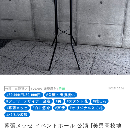
公演・出演祝い
¥20,000(諸費用別)
詳細
2025.08.16
#20,000円-30,000円
#公演・出演祝い
#フラワーデザイナー金巻
#黄
#スタンド花
#推し花
#幕張メッセ
#白井悠介
#声優
#オリジナル立て札
#パネル装飾
幕張メッセ イベントホール 公演 [美男高校地