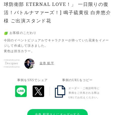
球防衛部 ETERNAL LOVE！」 一日限りの復
活！バトルナマァーズ！] 鳴子硫黄役 白井悠介
様 ご出演スタンド花
お客様のこだわり
今回のイベントビジュアルでキャラクターが持っていた花束をイメー
ジして作成して頂きました。
黄色は担当カラー。
金巻 航平
Designer
事例をSNSでシェア
事例のURLをコピー
オーダー・ご相談時等に
事例をご共有される際は
URLでお伝えください。
金巻 航平さんにオーダーする