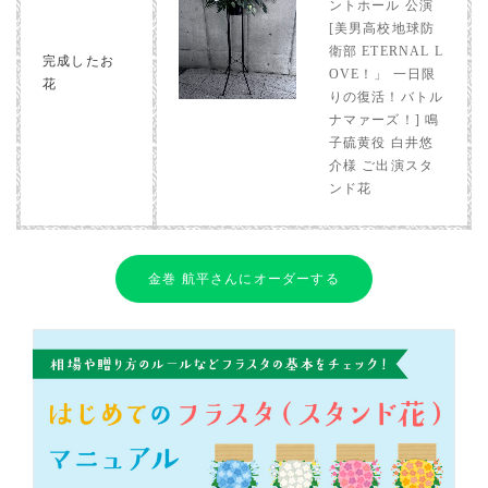
ントホール 公演
[美男高校地球防
衛部 ETERNAL L
完成したお
OVE！」 一日限
花
りの復活！バトル
ナマァーズ！] 鳴
子硫黄役 白井悠
介様 ご出演スタ
ンド花
金巻 航平さんにオーダーする