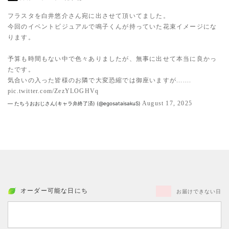
フラスタを白井悠介さん宛に出させて頂いてました。
今回のイベントビジュアルで鳴子くんが持っていた花束イメージにな
ります。
予算も時間もない中で色々ありましたが、無事に出せて本当に良かっ
たです。
気合いの入った皆様のお隣で大変恐縮では御座いますが.......
pic.twitter.com/ZezYLOGHVq
August 17, 2025
— たちうおおじさん(キャラ弁終了済) (@egosataisakuS)
オーダー可能な日にち
お届けできない日