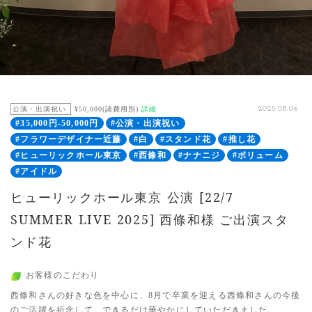
公演・出演祝い
¥50,000(諸費用別)
詳細
2025.08.06
#35,000円-50,000円
#公演・出演祝い
#フラワーデザイナー近藤
#白
#スタンド花
#推し花
#ヒューリックホール東京
#西條和
#ナナニジ
#ボリューム
#アイドル
ヒューリックホール東京 公演 [22/7
SUMMER LIVE 2025] 西條和様 ご出演スタ
ンド花
お客様のこだわり
西條和さんの好きな色を中心に、8月で卒業を迎える西條和さんの今後
のご活躍を祈念して、できるだけ華やかにしていただきました。