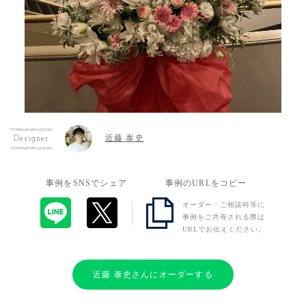
近藤 泰史
Designer
事例をSNSでシェア
事例のURLをコピー
オーダー・ご相談時等に
事例をご共有される際は
URLでお伝えください。
近藤 泰史さんにオーダーする