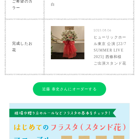
ご希望のカ
白
ラー
2025.08.06
ヒューリックホー
完成したお
ル東京 公演 [22/7
花
SUMMER LIVE
2025] 西條和様
ご出演スタンド花
近藤 泰史さんにオーダーする