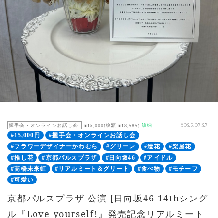
握手会・オンラインお話し会
¥15,000(総額 ¥18,585)
詳細
2025.07.27
#15,000円
#握手会・オンラインお話し会
#フラワーデザイナーかわむら
#グリーン
#造花
#楽屋花
#推し花
#京都パルスプラザ
#日向坂46
#アイドル
#髙橋未来虹
#リアルミート＆グリート
#食べ物
#モチーフ
#可愛い
京都パルスプラザ 公演 [日向坂46 14thシング
ル『Love yourself!』発売記念リアルミート