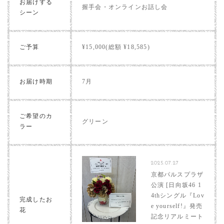
お届けする
握手会・オンラインお話し会
シーン
ご予算
¥15,000(総額 ¥18,585)
お届け時期
7月
ご希望のカ
グリーン
ラー
2025.07.27
京都パルスプラザ
公演 [日向坂46 1
4thシングル『Lov
完成したお
e yourself!』発売
花
記念リアルミート