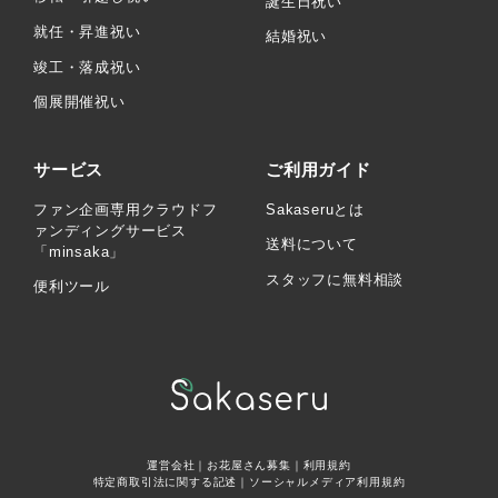
誕生日祝い
就任・昇進祝い
結婚祝い
竣工・落成祝い
個展開催祝い
サービス
ご利用ガイド
ファン企画専用クラウドフ
Sakaseruとは
ァンディングサービス
送料について
「minsaka」
スタッフに無料相談
便利ツール
運営会社
｜
お花屋さん募集
｜
利用規約
特定商取引法に関する記述
｜
ソーシャルメディア利用規約