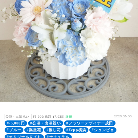
公演・出演祝い
¥5,000(総額 ¥7,035)
詳細
2025.08.03
#-5,000円
#公演・出演祝い
#フラワーデザイナー成田
#ブルー
#楽屋花
#推し花
#Zepp横浜
#ジュンピョ
#オリジナル立て札
#ナチュラル