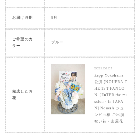
お届け時期
8月
ご希望のカ
ブルー
ラー
2025.08.03
Zepp Yokohama
公演 [NOUERA T
HE 1ST FANCO
完成したお
N〈EnTER the mi
花
ssion〉in JAPA
N] NouerA ジュ
ンピョ様 ご出演
祝い花・楽屋花