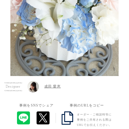
成田 愛恵
Designer
事例をSNSでシェア
事例のURLをコピー
オーダー・ご相談時等に
事例をご共有される際は
URLでお伝えください。