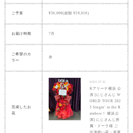
ご予算
¥50,000(総額 ¥59,010)
お届け時期
7月
ご希望のカ
赤
ラー
2025.07.21
Kアリーナ横浜 公
演 [にじさんじ W
ORLD TOUR 202
完成したお
5 Singin’ in the R
花
ainbow！ 横浜公
演] にじさんじ所
属・ドーラ様 ご
出演祝い花・楽屋