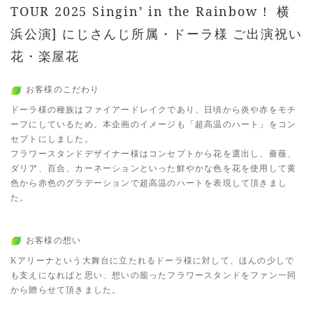
TOUR 2025 Singin’ in the Rainbow！ 横
浜公演] にじさんじ所属・ドーラ様 ご出演祝い
花・楽屋花
お客様のこだわり
ドーラ様の種族はファイアードレイクであり、日頃から炎や赤をモチ
ーフにしているため、本企画のイメージも「超高温のハート」をコン
セプトにしました。
フラワースタンドデザイナー様はコンセプトから花を選出し、薔薇、
ダリア、百合、カーネーションといった鮮やかな色を花を使用して黄
色から赤色のグラデーションで超高温のハートを表現して頂きまし
た。
お客様の想い
Kアリーナという大舞台に立たれるドーラ様に対して、ほんの少しで
も支えになればと思い、想いの籠ったフラワースタンドをファン一同
から贈らせて頂きました。