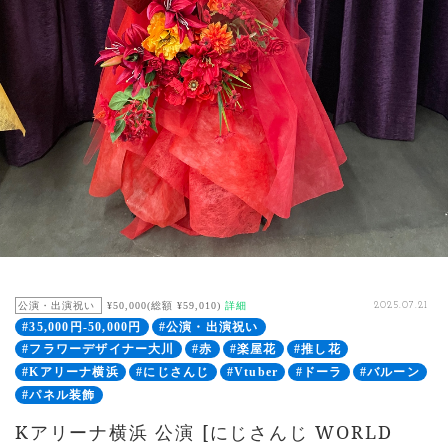
公演・出演祝い
¥50,000(総額 ¥59,010)
詳細
2025.07.21
#35,000円-50,000円
#公演・出演祝い
#フラワーデザイナー大川
#赤
#楽屋花
#推し花
#Kアリーナ横浜
#にじさんじ
#Vtuber
#ドーラ
#バルーン
#パネル装飾
Kアリーナ横浜 公演 [にじさんじ WORLD