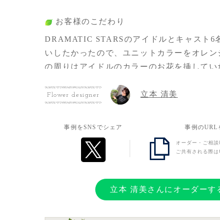
お客様のこだわり
DRAMATIC STARSのアイドルとキャスト
いしたかったので、ユニットカラーをオレン
の周りはアイドルのカラーのお花を挿してい
祝いと共通衣装をイメージしたフラワースタ
立本 清美
ただきました！
Flower designer
お客様の想い
事例をSNSでシェア
事例のUR
オーダー・ご相談
SideMは10周年を迎え、10thライブとい
ご共有される際は
べきステージが少しでも盛り上がり参加した
P、そしてファンの人たち全員が思い出に残
なることを願い今回初めて依頼しました
立本 清美さんにオーダーす
両日とも現地も配信も盛り上がり本当にフラ
う形で応援、お祝いすることが出来て良かっ