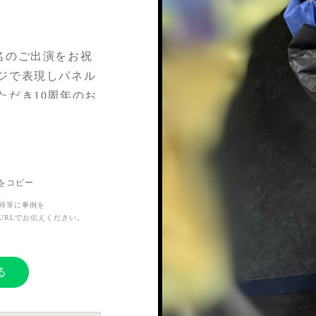
6名のご出演をお祝
ジで表現しパネル
ただき10周年のお
ンドを製作してい
Lをコピー
時等に事例を
う大きな節目の記念す
URLでお伝えください。
キャストや担当
るようなライブに
る
ワースタンドとい
たと感じました！