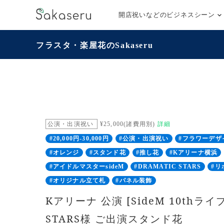
開店祝いなどのビジネスシーン
フラスタ・楽屋花のSakaseru
公演・出演祝い
¥25,000(諸費用別)
詳細
#20,000円-30,000円
#公演・出演祝い
#フラワーデザ
#オレンジ
#スタンド花
#推し花
#Kアリーナ横浜
#アイドルマスターsideM
#DRAMATIC STARS
#リ
#オリジナル立て札
#パネル装飾
Kアリーナ 公演 [SideM 10thライブ
STARS様 ご出演スタンド花