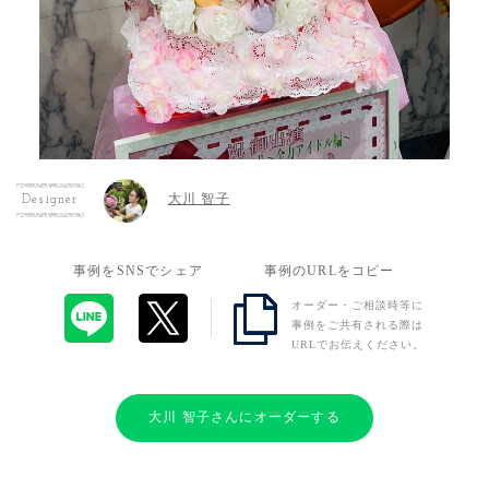
大川 智子
Designer
事例をSNSでシェア
事例のURLをコピー
オーダー・ご相談時等に
事例をご共有される際は
URLでお伝えください。
大川 智子さんにオーダーする