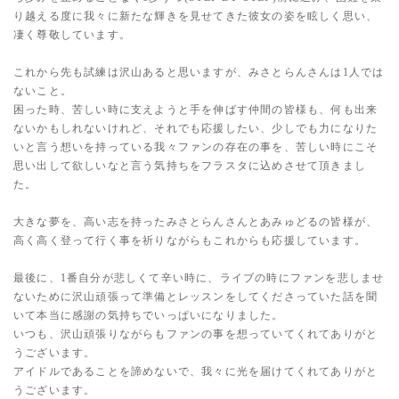
り越える度に我々に新たな輝きを見せてきた彼女の姿を眩しく思い、
凄く尊敬しています。
これから先も試練は沢山あると思いますが、みさとらんさんは1人では
ないこと。
困った時、苦しい時に支えようと手を伸ばす仲間の皆様も、何も出来
ないかもしれないけれど、それでも応援したい、少しでも力になりた
いと言う想いを持っている我々ファンの存在の事を、苦しい時にこそ
思い出して欲しいなと言う気持ちをフラスタに込めさせて頂きまし
た。
大きな夢を、高い志を持ったみさとらんさんとあみゅどるの皆様が、
高く高く登って行く事を祈りながらもこれからも応援しています。
最後に、1番自分が悲しくて辛い時に、ライブの時にファンを悲しませ
ないために沢山頑張って準備とレッスンをしてくださっていた話を聞
いて本当に感謝の気持ちでいっぱいになりました。
いつも、沢山頑張りながらもファンの事を想っていてくれてありがと
うございます。
アイドルであることを諦めないで、我々に光を届けてくれてありがと
うございます。