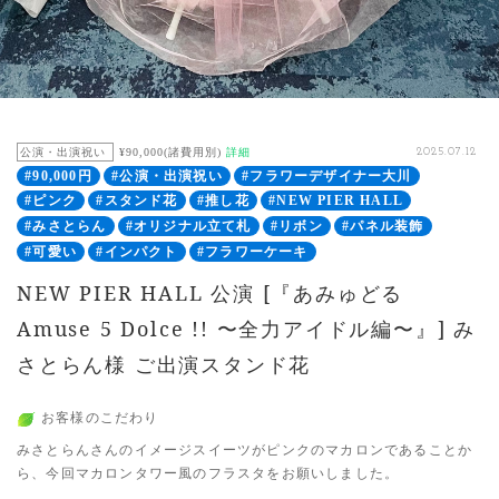
公演・出演祝い
¥90,000(諸費用別)
詳細
2025.07.12
#90,000円
#公演・出演祝い
#フラワーデザイナー大川
#ピンク
#スタンド花
#推し花
#NEW PIER HALL
#みさとらん
#オリジナル立て札
#リボン
#パネル装飾
#可愛い
#インパクト
#フラワーケーキ
NEW PIER HALL 公演 [『あみゅどる
Amuse 5 Dolce !! 〜全力アイドル編〜』] み
さとらん様 ご出演スタンド花
お客様のこだわり
みさとらんさんのイメージスイーツがピンクのマカロンであることか
ら、今回マカロンタワー風のフラスタをお願いしました。