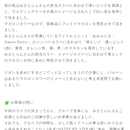
花の色はみさとらんさんの担当カラーに合わせて薄いピンクを基調と
し、ウエディングケーキの風のイメージも入れたくて白い花を使用し
て頂きました。
マカロンタワーなので、装飾品にフェイクマカロンを用意させて頂き
ました。
みさとらんさんが所属しているアイドルユニット「あみゅどる -
Amuse Dolce-」のメンバーカラーに合わせて「薄ピンク、濃いピンク
(赤)、黄色、オレンジ色、紫、青」のマカロンを選択しています。
みさとらんさんの担当カラー、イメージスイーツに合わせて薄ピンク
のマカロンを特に多めに用意させて頂きました。
リボンを多めにするとごてっとなってしまうので少量にし、バルーン
はあまりマカロンタワーのイメージと合わないと考え未使用でお願い
しました。
お客様の想い
今回のライブが決まってから、グループ全体にも、みさとらんさんご
自身にも沢山のご試練や苦しい出来事がありました。
それでも、グループの仲間を、そして我々ファンの事も想いやりなが
ら歩みを止めることなく1歩ずつ(STEP BY STEP)前に進み、困難を乗