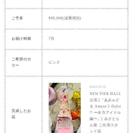
ご予算
¥90,000(諸費用別)
お届け時期
7月
ご希望のカ
ピンク
ラー
2025.07.12
NEW PIER HALL
公演 [『あみゅど
る Amuse 5 Dolce
完成したお
!! 〜全力アイドル
花
編〜』] みさとら
ん様 ご出演スタ
ンド花