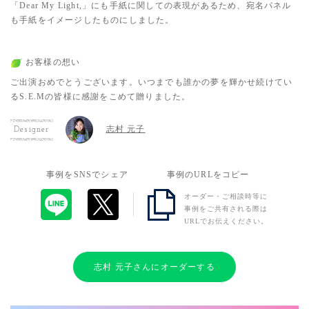
「Dear My Light,」にも手紙に関しての表現があるため、宛名パネル
も手紙をイメージしたものにしました。
お客様の想い
ご出演おめでとうございます。いつまでも誰かの夢を輝かせ続けてい
るS.E.Mの皆様に感謝をこめて贈りました。
志村 元子
Designer
事例をSNSでシェア
事例のURLをコピー
オーダー・ご相談時等に
事例をご共有される際は
URLでお伝えください。
志村 元子さんにオーダーする