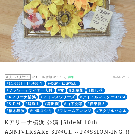
公演・出演祝い
¥11,000(総額 ¥13,965)
詳細
2025.07.11
#11,000円-14,000円
#公演・出演祝い
#フラワーデザイナー志村
#黄
#楽屋花
#推し花
#Kアリーナ横浜
#アイマスシリーズ
#アイドルマスターsideM
#S.E.M
#硲道夫
#舞田類
#山下次郎
#伊東健人
#榎木淳弥
#中島ヨシキ
#フレームアレンジ
#アクリルパネル
Kアリーナ横浜 公演 [SideM 10th
ANNIVERSARY ST@GE ～P@SSION-ING!!!