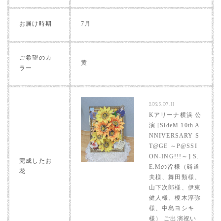
お届け時期
7月
ご希望のカ
黄
ラー
2025.07.11
Kアリーナ横浜 公
演 [SideM 10th A
NNIVERSARY S
T@GE ～P@SSI
ON-ING!!!～] S.
完成したお
E.Mの皆様（硲道
花
夫様、舞田類様、
山下次郎様、伊東
健人様、榎木淳弥
様、中島ヨシキ
様） ご出演祝い