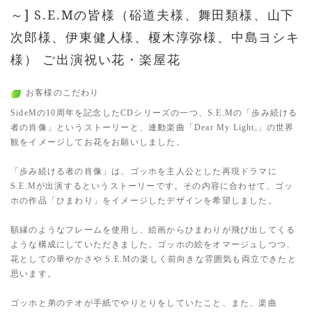
～] S.E.Mの皆様（硲道夫様、舞田類様、山下
次郎様、伊東健人様、榎木淳弥様、中島ヨシキ
様） ご出演祝い花・楽屋花
お客様のこだわり
SideMの10周年を記念したCDシリーズの一つ、S.E.Mの「歩み続ける
者の肖像」というストーリーと、連動楽曲「Dear My Light,」の世界
観をイメージしてお花をお願いしました。
「歩み続ける者の肖像」は、ゴッホを主人公とした再現ドラマに
S.E.Mが出演するというストーリーです。その内容に合わせて、ゴッ
ホの作品「ひまわり」をイメージしたデザインを希望しました。
額縁のようなフレームを使用し、絵画からひまわりが飛び出してくる
ような構成にしていただきました。ゴッホの絵をオマージュしつつ、
花としての華やかさや S.E.Mの楽しく前向きな雰囲気も両立できたと
思います。
ゴッホと弟のテオが手紙でやりとりをしていたこと、また、楽曲