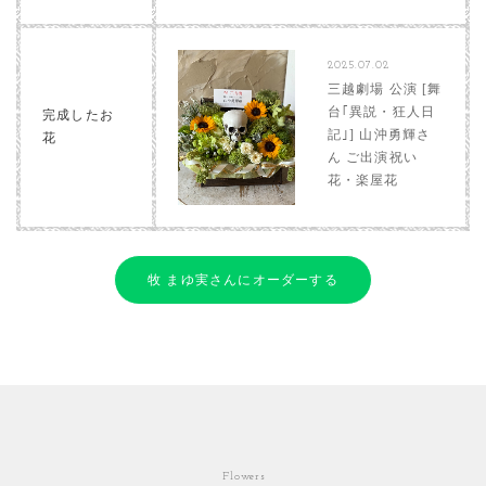
2025.07.02
三越劇場 公演 [舞
台｢異説・狂人日
完成したお
記｣] 山沖勇輝さ
花
ん ご出演祝い
花・楽屋花
牧 まゆ実さんにオーダーする
Flowers