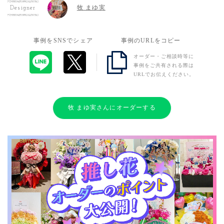
牧 まゆ実
Designer
事例をSNSでシェア
事例のURLをコピー
オーダー・ご相談時等に
事例をご共有される際は
URLでお伝えください。
牧 まゆ実さんにオーダーする