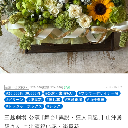
公演・出演祝い
¥20,000(総額 ¥24,360)
詳細
2025.07.02
#20,000円-30,000円
#公演・出演祝い
#フラワーデザイナー牧
#グリーン
#楽屋花
#推し花
#三越劇場
#山沖勇輝
#トレジャーボックス
#シック
三越劇場 公演 [舞台｢異説・狂人日記｣] 山沖勇
輝さん ご出演祝い花・楽屋花