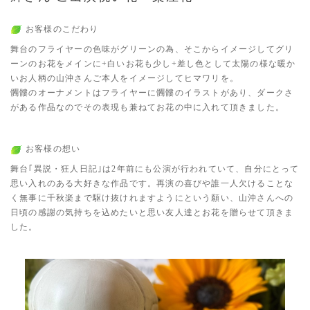
お客様のこだわり
舞台のフライヤーの色味がグリーンの為、そこからイメージしてグリ
ーンのお花をメインに+白いお花も少し+差し色として太陽の様な暖か
いお人柄の山沖さんご本人をイメージしてヒマワリを。
髑髏のオーナメントはフライヤーに髑髏のイラストがあり、ダークさ
がある作品なのでその表現も兼ねてお花の中に入れて頂きました。
お客様の想い
舞台｢異説・狂人日記｣は2年前にも公演が行われていて、自分にとって
思い入れのある大好きな作品です。再演の喜びや誰一人欠けることな
く無事に千秋楽まで駆け抜けれますようにという願い、山沖さんへの
日頃の感謝の気持ちを込めたいと思い友人達とお花を贈らせて頂きま
した。