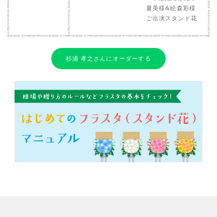
夏美様&絵森彩様
ご出演スタンド花
杉浦 孝之さんにオーダーする