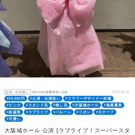
公演・出演祝い
¥80,000(諸費用別)
詳細
2025.06.12
#80,000円
#公演・出演祝い
#フラワーデザイナー杉浦
#ピンク
#スタンド花
#推し花
#大阪城ホール
#鬼塚夏美
#絵森彩
#ラブライブ
#バルーン
#リボン
#モチーフ
#可愛い
大阪城ホール 公演 [ラブライブ！スーパースタ