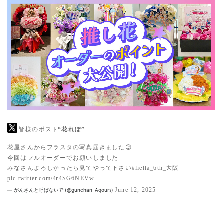
皆様のポスト
“花れぽ”
花屋さんからフラスタの写真届きました😊
今回はフルオーダーでお願いしました
みなさんよろしかったら見てやって下さい
#liella_6th_大阪
pic.twitter.com/4r4SG6NEVw
June 12, 2025
— がんさんと呼ばないで (@gunchan_Aqours)