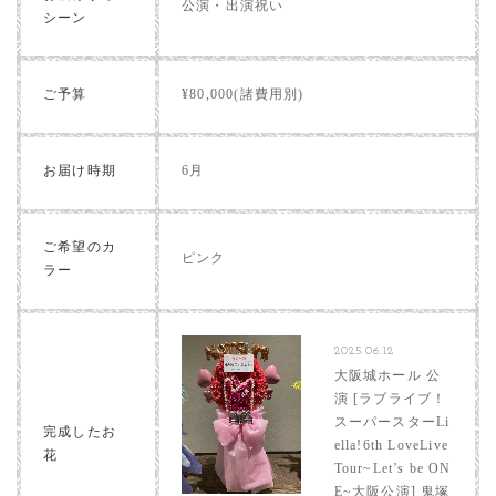
公演・出演祝い
シーン
ご予算
¥80,000(諸費用別)
お届け時期
6月
ご希望のカ
ピンク
ラー
2025.06.12
大阪城ホール 公
演 [ラブライブ！
スーパースターLi
完成したお
ella!6th LoveLive
花
Tour~Let’s be ON
E~大阪公演] 鬼塚