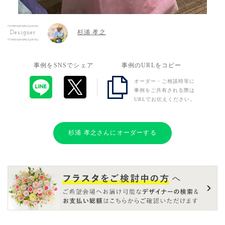
杉浦 孝之
Designer
事例をSNSでシェア
事例のURLをコピー
オーダー・ご相談時等に
事例をご共有される際は
URLでお伝えください。
杉浦 孝之さんにオーダーする