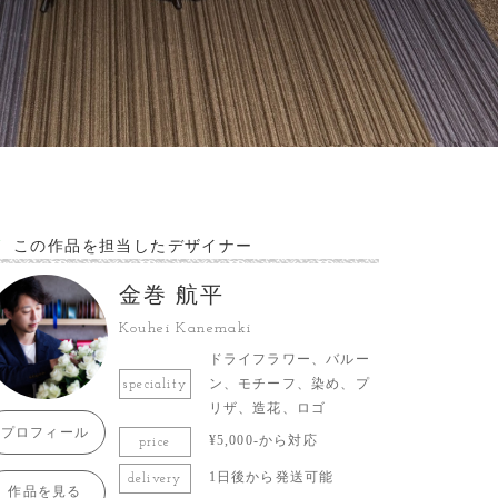
この作品を担当したデザイナー
金巻 航平
Kouhei Kanemaki
ドライフラワー、バルー
ン、モチーフ、染め、プ
speciality
リザ、造花、ロゴ
プロフィール
¥5,000-から対応
price
1日後から発送可能
delivery
作品を見る