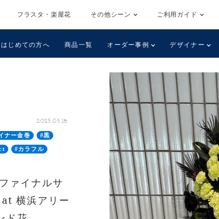
フラスタ・楽屋花
その他シーン
ご利用ガイド
はじめての方へ
商品一覧
オーダー事例
デザイナー
2025.05.18
イナー金巻
#黒
ct
#カラフル
ct ファイナルサ
at 横浜アリー
タンド花