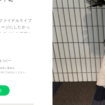
ファイナルライブ
メージにしたかっ
トライトを表現し
Lをコピー
、人生が格段に豊
時等に事例を
う大きな舞台に立
URLでお伝えください。
届けたかった
る