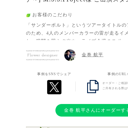
お客様のこだわり
「サンダーボルト」というツアータイトルの
のため、4人のメンバーカラーの雷が走るイ
た。暗闇を照らす光や、ライブ会場のスポッ
たく、背景を黒のお花でお願いした。
金巻 航平
Flower designer
お客様の想い
事例をSNSでシェア
事例のUR
ファンになってから歴はまだまだ浅いけれど
オーダー・ご相談
かになっているのを感じ、横浜アリーナとい
ご共有される際は
つ彼らに少しでもこの感謝と応援の気持ちを
金巻 航平さんにオーダーす