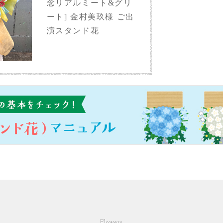
念リアルミート&グリ
ート] 金村美玖様 ご出
演スタンド花
Flowers