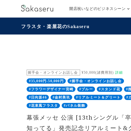
開店祝いなどのビジネスシーン
フラスタ・楽屋花のSakaseru
握手会・オンラインお話し会
¥50,000(諸費用別)
詳細
#35,000円-50,000円
#握手会・オンラインお話し会
#フラワーデザイナー宮崎
#ブルー
#スタンド花
#
#日向坂46
#金村美玖
#リアルミート＆グリート
#
#花束風フラスタ
#パネル装飾
幕張メッセ 公演 [13thシングル
知ってる」発売記念リアルミート&グ