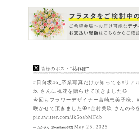
皆様のポスト
“花れぽ”
#日向坂46_卒業写真だけが知ってる
#リア
玖
さんに祝花を贈らせて頂きました🌻
今回もフラワーデザイナー宮崎恵美子様、
咲かせて頂きました🏵️
#金村美玖
さんの今
pic.twitter.com/Jk5oabMFdb
May 25, 2025
— たかさん (@karitano312)