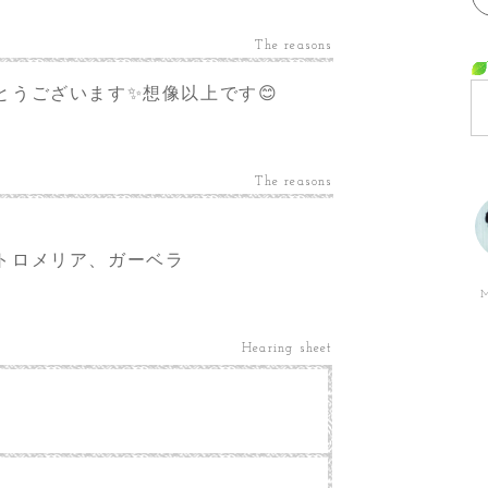
The reasons
うございます✨想像以上です😊
The reasons
トロメリア、ガーベラ
M
Hearing sheet