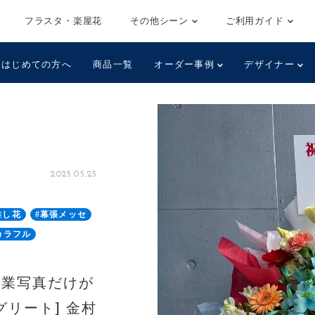
フラスタ・楽屋花
その他シーン
ご利用ガイド
はじめての方へ
商品一覧
オーダー事例
デザイナー
2025.05.25
推し花
#幕張メッセ
カラフル
「卒業写真だけが
リート] 金村