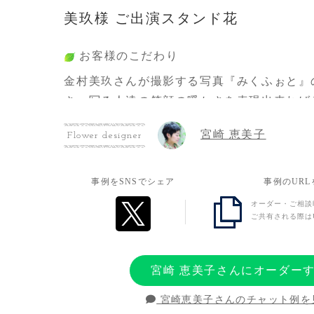
美玖様 ご出演スタンド花
お客様のこだわり
金村美玖さんが撮影する写真『みくふぉと』
さ、写る人達の笑顔の暖かさを表現出来れば
の中心にペンライトカラーのパステルブルー
宮崎 恵美子
Flower designer
の周囲を赤・オレンジ・ピンクなど暖色系の
で構成して頂くよう制作をお願いしました。
事例をSNSでシェア
事例のUR
オーダー・ご相談
お客様の想い
ご共有される際は
素敵な『みくふぉと』からいつも感動をもら
からも金村美玖さんの感性を大切に写真を楽
宮崎 恵美子さんにオーダー
さい！
宮崎恵美子さんのチャット例を