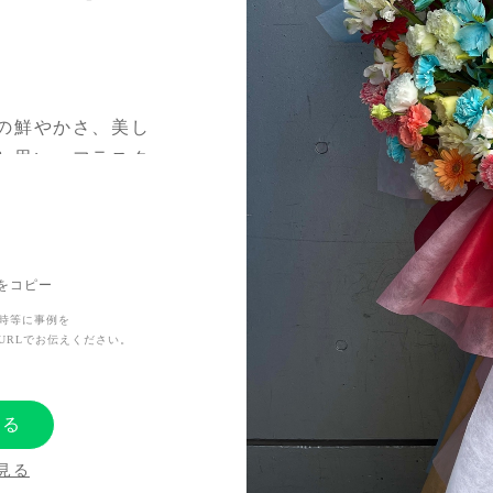
の鮮やかさ、美し
と思い、フラスタ
とイエローを、そ
花材とラッピング
Lをコピー
時等に事例を
URLでお伝えください。
っています。これ
しんでいってくだ
する
見る