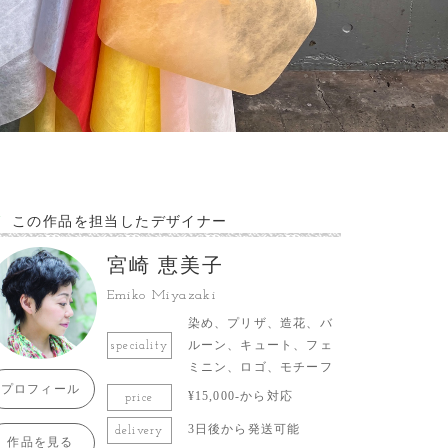
この作品を担当したデザイナー
宮崎 恵美子
Emiko Miyazaki
染め、プリザ、造花、バ
ルーン、キュート、フェ
speciality
ミニン、ロゴ、モチーフ
プロフィール
¥15,000-から対応
price
3日後から発送可能
delivery
作品を見る