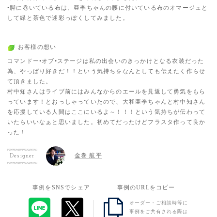
•脚に巻いている布は、亜季ちゃんの腰に付いている布のオマージュと
して緑と茶色で迷彩っぽくしてみました。
お客様の想い
コマンドー•オブ•ステージは私の出会いのきっかけとなる衣装だった
為、やっぱり好きだ！！という気持ちをなんとしても伝えたく作らせ
て頂きました。
村中知さんはライブ前にはみんなからのエールを見返して勇気をもら
っています！とおっしゃっていたので、大和亜季ちゃんと村中知さん
を応援している人間はここにいるよ～！！！という気持ちが伝わって
いたらいいなぁと思いました。初めてだったけどフラスタ作って良か
った！
金巻 航平
Designer
事例をSNSでシェア
事例のURLをコピー
オーダー・ご相談時等に
事例をご共有される際は