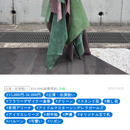
公演・出演祝い
¥50,000(諸費用別)
詳細
2025.04.25
#35,000円-50,000円
#公演・出演祝い
#フラワーデザイナー金巻
#グリーン
#スタンド花
#推し花
#有明アリーナ
#アイドルマスターシンデレラガールズ
#アイマスシリーズ
#村中知
#声優
#オリジナル立て札
#バルーン
#可愛い
#リボン