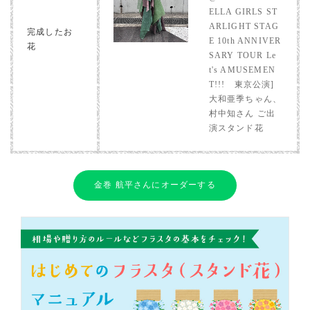
ELLA GIRLS ST
ARLIGHT STAG
完成したお
E 10th ANNIVER
花
SARY TOUR Le
t's AMUSEMEN
T!!! 東京公演]
大和亜季ちゃん、
村中知さん ご出
演スタンド花
金巻 航平さんにオーダーする