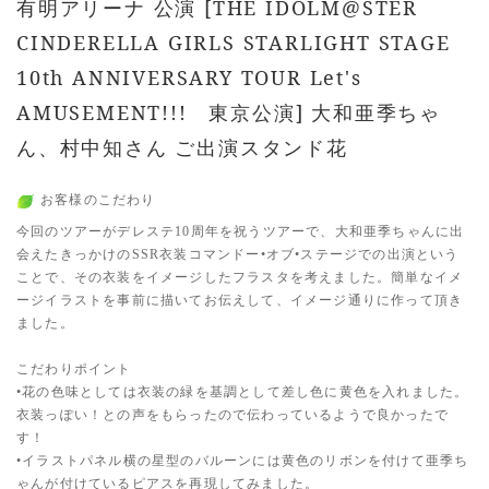
有明アリーナ 公演 [THE IDOLM@STER
CINDERELLA GIRLS STARLIGHT STAGE
10th ANNIVERSARY TOUR Let's
AMUSEMENT!!! 東京公演] 大和亜季ちゃ
ん、村中知さん ご出演スタンド花
お客様のこだわり
今回のツアーがデレステ10周年を祝うツアーで、大和亜季ちゃんに出
会えたきっかけのSSR衣装コマンドー•オブ•ステージでの出演という
ことで、その衣装をイメージしたフラスタを考えました。簡単なイメ
ージイラストを事前に描いてお伝えして、イメージ通りに作って頂き
ました。
こだわりポイント
•花の色味としては衣装の緑を基調として差し色に黄色を入れました。
衣装っぽい！との声をもらったので伝わっているようで良かったで
す！
•イラストパネル横の星型のバルーンには黄色のリボンを付けて亜季ち
ゃんが付けているピアスを再現してみました。