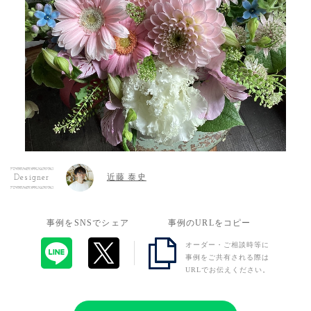
近藤 泰史
Designer
事例をSNSでシェア
事例のURLをコピー
オーダー・ご相談時等に
事例をご共有される際は
URLでお伝えください。