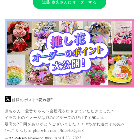
近藤 泰史さんにオーダーする
皆様のポスト
“花れぽ”
凛ちゃん、愛音ちゃんへ楽屋花を出させていただきました〜！
イラストのイメージはTGWグループの｢W｣です🕊𓂃◌𓈒
最高の2日間をありがとうございました！！
#わかれ道のその先へ
#ぺこりんちゅ
pic.twitter.com/bLn4cGgaeS
April 28, 2025
— まひろ🔔 (@chihayanon_0908)