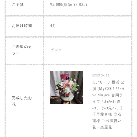
ご予算
¥5,000(総額 ¥7,035)
お届け時期
4月
ご希望のカ
ピンク
ラー
2025.04.25
Kアリーナ横浜 公
演 [MyGO!!!!!×A
ve Mujica 合同ラ
完成したお
イブ「わかれ道
花
の、その先へ」]
千早愛音様 立石
凛様 ご出演祝い
花・楽屋花