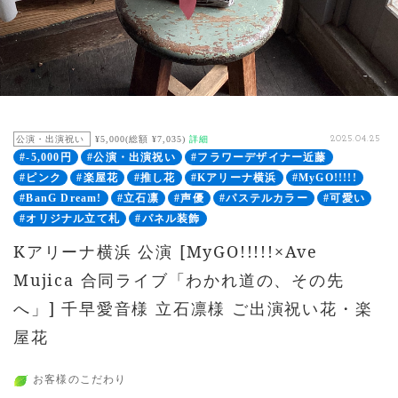
公演・出演祝い
¥5,000(総額 ¥7,035)
詳細
2025.04.25
#-5,000円
#公演・出演祝い
#フラワーデザイナー近藤
#ピンク
#楽屋花
#推し花
#Kアリーナ横浜
#MyGO!!!!!
#BanG Dream!
#立石凛
#声優
#パステルカラー
#可愛い
#オリジナル立て札
#パネル装飾
Kアリーナ横浜 公演 [MyGO!!!!!×Ave
Mujica 合同ライブ「わかれ道の、その先
へ」] 千早愛音様 立石凛様 ご出演祝い花・楽
屋花
お客様のこだわり