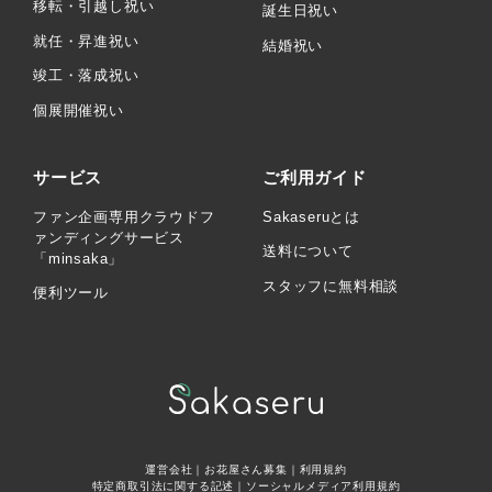
移転・引越し祝い
誕生日祝い
就任・昇進祝い
結婚祝い
竣工・落成祝い
個展開催祝い
サービス
ご利用ガイド
ファン企画専用クラウドフ
Sakaseruとは
ァンディングサービス
送料について
「minsaka」
スタッフに無料相談
便利ツール
運営会社
｜
お花屋さん募集
｜
利用規約
特定商取引法に関する記述
｜
ソーシャルメディア利用規約