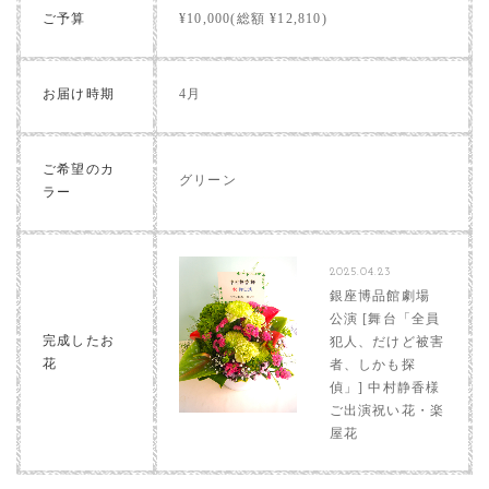
ご予算
¥10,000(総額 ¥12,810)
お届け時期
4月
ご希望のカ
グリーン
ラー
2025.04.23
銀座博品館劇場
公演 [舞台「全員
完成したお
犯人、だけど被害
花
者、しかも探
偵」] 中村静香様
ご出演祝い花・楽
屋花