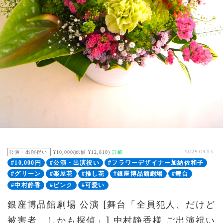
公演・出演祝い
¥10,000(総額 ¥12,810)
詳細
2025.04.23
#10,000円
#公演・出演祝い
#フラワーデザイナー加納佐和子
#グリーン
#楽屋花
#推し花
#銀座博品館劇場
#舞台
#中村静香
#ピンク
#可愛い
銀座博品館劇場 公演 [舞台「全員犯人、だけど
被害者、しかも探偵」] 中村静香様 ご出演祝い