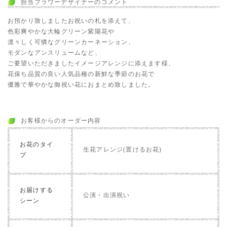
担当フラワーデザイナーのコメント
お預かり致しましたお祝いの札を添えて、
色彩爽やかな大輪グリーン紫陽花や
凛々しく可憐なグリーンカーネーション、
モダンなアンスリュームなど、
ご要望いただきましたイメージアレンジに添えます様、
花保ち品質の良い人気品種の新鮮な季節のお花で
優雅で華やかな御祝い花におまとめ致しました。
お客様からのオーダー内容
お花のタイ
生花アレンジ(置けるお花)
プ
お届けする
公演・出演祝い
シーン