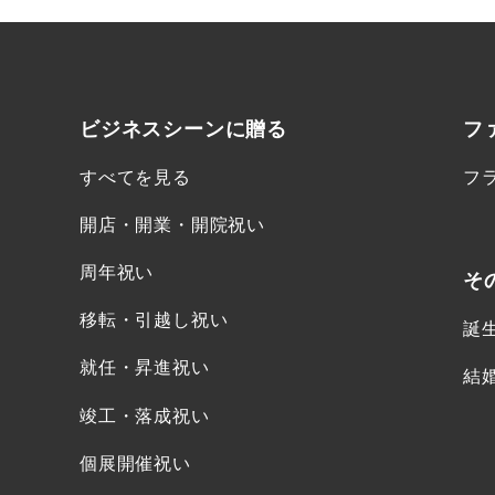
ビジネスシーンに
贈る
フ
すべてを見る
フ
開店・開業・開院祝い
周年祝い
そ
移転・引越し祝い
誕
就任・昇進祝い
結
竣工・落成祝い
個展開催祝い