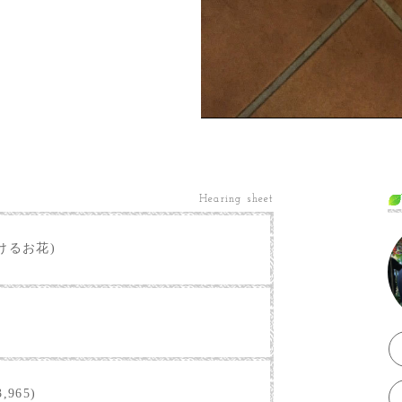
Hearing sheet
けるお花)
,965)