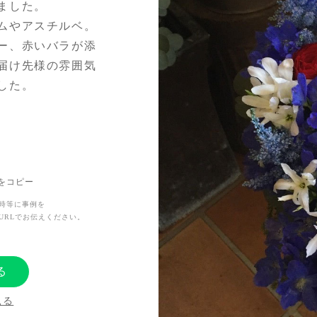
ました。
ムやアスチルベ。
ー、赤いバラが添
届け先様の雰囲気
した。
Lをコピー
時等に事例を
URLでお伝えください。
る
見る