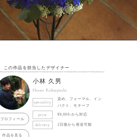
この作品を担当したデザイナー
小林 久男
Hisao Kobayashi
染め、フォーマル、イン
speciality
パクト、モチーフ
¥8,000-から対応
price
プロフィール
2日後から発送可能
delivery
作品を見る