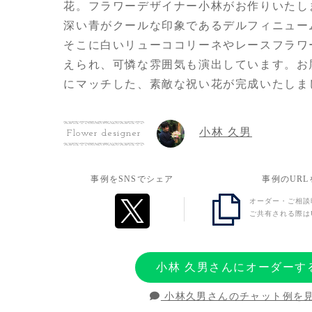
花。フラワーデザイナー小林がお作りいたし
深い青がクールな印象であるデルフィニュー
そこに白いリューココリーネやレースフラワ
えられ、可憐な雰囲気も演出しています。お
にマッチした、素敵な祝い花が完成いたしま
小林 久男
Flower designer
事例をSNSでシェア
事例のUR
オーダー・ご相談
ご共有される際は
小林 久男さんにオーダーす
小林久男さんのチャット例を