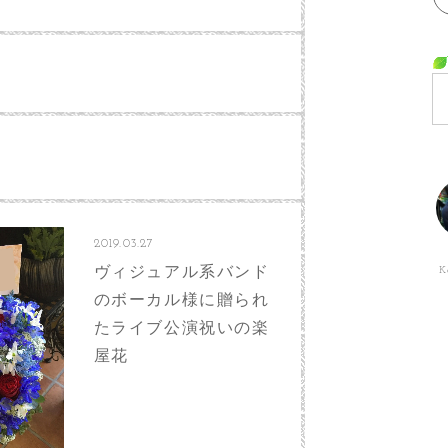
2019.03.27
ヴィジュアル系バンド
K
のボーカル様に贈られ
たライブ公演祝いの楽
屋花