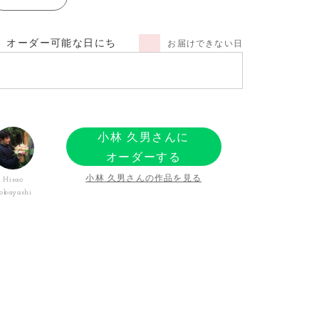
オーダー可能な日にち
お届けできない日
小林 久男さんに
オーダーする
小林 久男さんの作品を見る
Hisao
obayashi