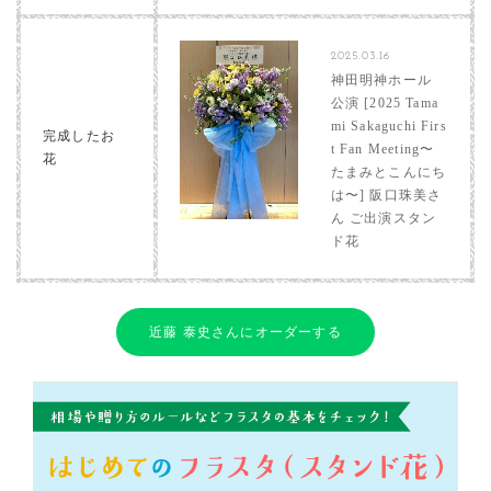
2025.03.16
神田明神ホール
公演 [2025 Tama
mi Sakaguchi Firs
完成したお
t Fan Meeting〜
花
たまみとこんにち
は〜] 阪口珠美さ
ん ご出演スタン
ド花
近藤 泰史さんにオーダーする