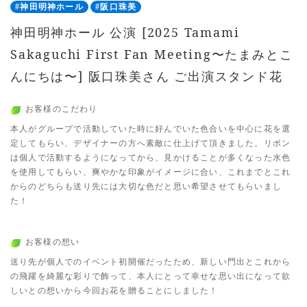
#神田明神ホール
#阪口珠美
神田明神ホール 公演 [2025 Tamami
Sakaguchi First Fan Meeting〜たまみとこ
んにちは〜] 阪口珠美さん ご出演スタンド花
お客様のこだわり
本人がグループで活動していた時に好んでいた色合いを中心に花を選
定してもらい、デザイナーの方へ素敵に仕上げて頂きました。リボン
は個人で活動するようになってから、見かけることが多くなった水色
を使用してもらい、爽やかな印象がイメージに合い、これまでとこれ
からのどちらも送り先には大切な色だと思い希望させてもらいまし
た！
お客様の想い
送り先が個人でのイベント初開催だったため、新しい門出とこれから
の飛躍を綺麗な彩りで飾って、本人にとって幸せな思い出になって欲
しいとの想いから今回お花を贈ることにしました！