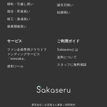
移転・引越し祝い
誕生日祝い
就任・昇進祝い
結婚祝い
竣工・落成祝い
個展開催祝い
サービス
ご利用ガイド
ファン企画専用クラウドフ
Sakaseruとは
ァンディングサービス
送料について
「minsaka」
スタッフに無料相談
便利ツール
運営会社
｜
お花屋さん募集
｜
利用規約