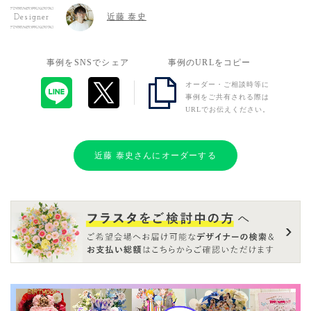
近藤 泰史
Designer
事例をSNSでシェア
事例のURLをコピー
オーダー・ご相談時等に
事例をご共有される際は
URLでお伝えください。
近藤 泰史さんにオーダーする