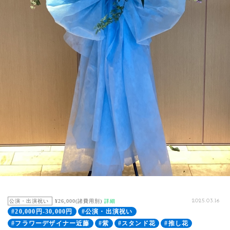
公演・出演祝い
¥26,000(諸費用別)
詳細
2025.03.16
#20,000円-30,000円
#公演・出演祝い
#フラワーデザイナー近藤
#紫
#スタンド花
#推し花