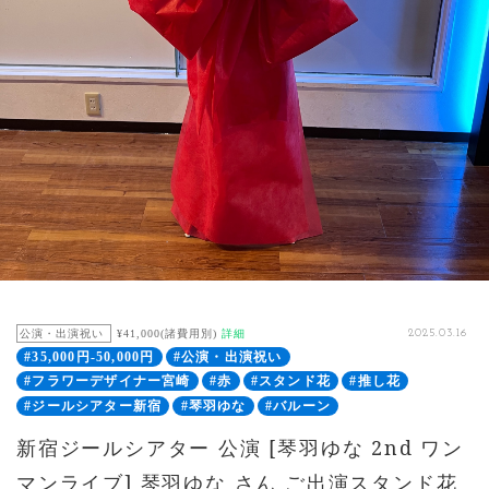
公演・出演祝い
¥41,000(諸費用別)
詳細
2025.03.16
#35,000円-50,000円
#公演・出演祝い
#フラワーデザイナー宮崎
#赤
#スタンド花
#推し花
#ジールシアター新宿
#琴羽ゆな
#バルーン
新宿ジールシアター 公演 [琴羽ゆな 2nd ワン
マンライブ] 琴羽ゆな さん ご出演スタンド花