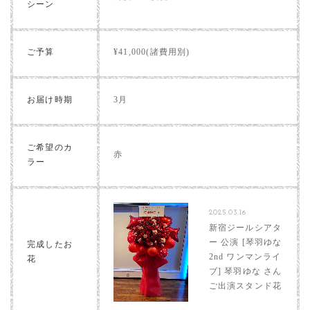
シーン
ご予算
¥41,000(諸費用別)
お届け時期
3月
ご希望のカ
赤
ラー
2025.03.16
新宿ジールシアタ
ー 公演 [琴羽ゆな
完成したお
2nd ワンマンライ
花
ブ] 琴羽ゆな さん
ご出演スタンド花