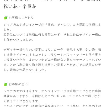
祝い花・楽屋花
お客様のこだわり
シマナガエナ様のイメージが「雪色」ですので、白を基調に依頼しま
した。
装飾品については当初は何も要望はせず、それ以外はデザイナー様に
お任せいたしました。
デザイナー様からのご提案により、白一色で表現する事、冬の降り積
もる雪をイメージするコットンフラワーやホワイトツリーを使う事を
ご提案いただき、またシマナガエナ様が白い鳥をモチーフにされてい
ることから鳥の飾り物を添える事もご提案いただき、その結果白い美
しい素敵な作品となりました。
お客様の想い
シマナガエナ様は今まで、オンラインライブや現地ライブなどに出演
経験がありますが、今回は初めての３Dフルトラッキングで踊りなが
ら歌うライブとなります。
そのような記念すべき舞台に花を添えたい、そう思い、また冬の子の