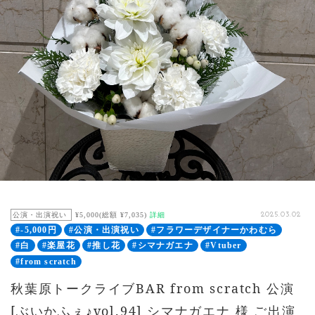
公演・出演祝い
¥5,000(総額 ¥7,035)
詳細
2025.03.02
#-5,000円
#公演・出演祝い
#フラワーデザイナーかわむら
#白
#楽屋花
#推し花
#シマナガエナ
#Vtuber
#from scratch
秋葉原トークライブBAR from scratch 公演
[ぶいかふぇ♪vol.94] シマナガエナ 様 ご出演