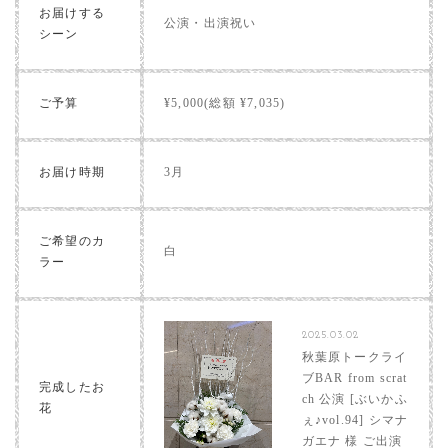
お届けする
公演・出演祝い
シーン
ご予算
¥5,000(総額 ¥7,035)
お届け時期
3月
ご希望のカ
白
ラー
2025.03.02
秋葉原トークライ
ブBAR from scrat
完成したお
ch 公演 [ぶいかふ
花
ぇ♪vol.94] シマナ
ガエナ 様 ご出演