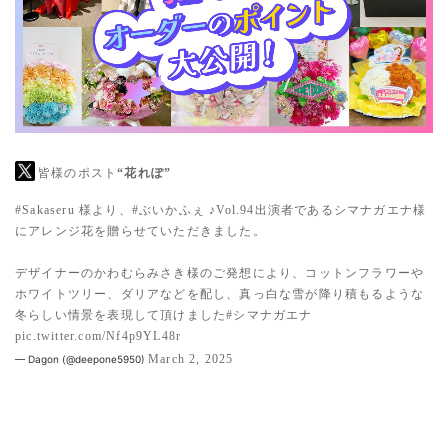
皆様のポスト
“花れぽ”
#Sakaseru
様より、
#ぶいかふぇ
♪Vol.94出演者であるシマナガエナ様
にアレンジ花を贈らせていただきました。
デザイナーのかわむらみさき様のご発想により、コットンフラワーや
ホワイトツリー、ダリアなどを配し、真っ白な雪が降り積もるような
冬らしい情景を表現して頂けました
#シマナガエナ
pic.twitter.com/Nf4p9YL48r
March 2, 2025
— Dagon (@deepone5950)