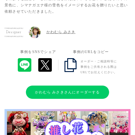
景色に、シマナガエナ様の雪色をイメージするお花を贈りたいと思い
依頼させていただきました。
かわむら みさき
Designer
事例をSNSでシェア
事例のURLをコピー
オーダー・ご相談時等に
事例をご共有される際は
URLでお伝えください。
かわむら みさきさんにオーダーする