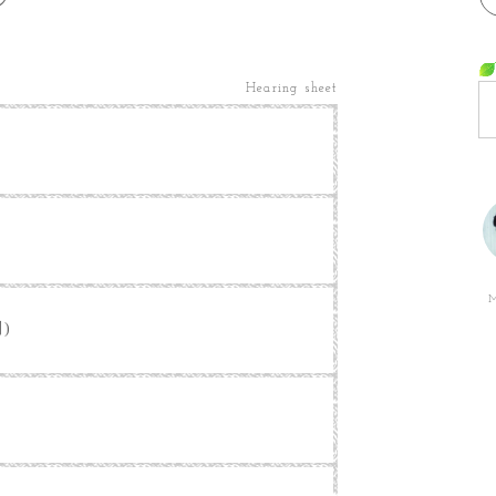
Hearing sheet
M
別)