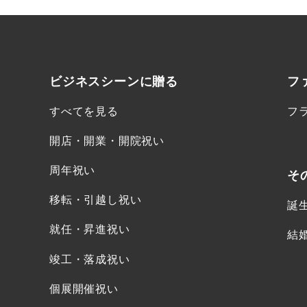
ビジネスシーンに
贈る
フ
すべてを見る
フ
開店・開業・開院祝い
周年祝い
そ
移転・引越し祝い
誕
就任・昇進祝い
結
竣工・落成祝い
個展開催祝い