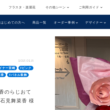
フラスタ・楽屋花
その他シーン
ご利用ガイド
はじめての方へ
商品一覧
オーダー事例
デザイナー
2025.02.15
イナー宮崎
#ピンク
菜香
#パネル装飾
菜香のらじおて
 石見舞菜香 様