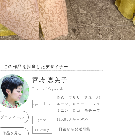
この作品を担当したデザイナー
宮崎 恵美子
Emiko Miyazaki
染め、プリザ、造花、バ
ルーン、キュート、フェ
speciality
ミニン、ロゴ、モチーフ
プロフィール
¥15,000-から対応
price
3日後から発送可能
delivery
作品を見る