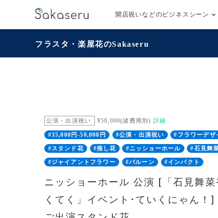
開店祝いなどのビジネスシーン
フラスタ・楽屋花のSakaseru
公演・出演祝い
¥50,000(諸費用別)
詳細
#35,000円-50,000円
#公演・出演祝い
#フラワーデザ
#スタンド花
#推し花
#ニッショーホール
#石見舞
#ジャイアントフラワー
#バルーン
#インパクト
ニッショーホール 公演 [「石見舞
くてく」イベント･ていくにゃん！]
ご出演スタンド花