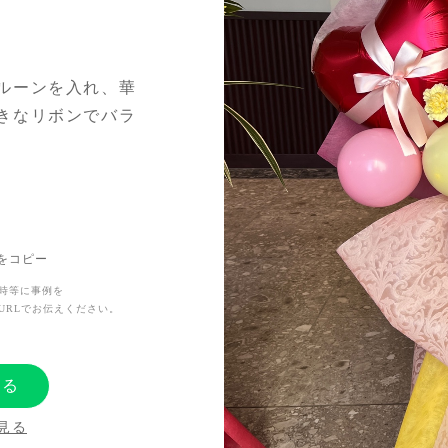
ルーンを入れ、華
きなリボンでバラ
Lをコピー
ただきました。
時等に事例を
URLでお伝えください。
する
見る