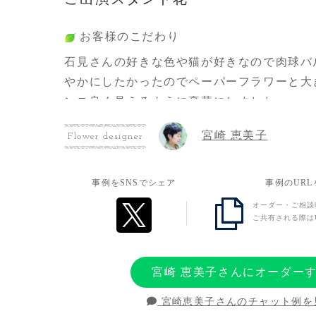
お客様のこだわり
石見さんの好きな色や猫が好きなので肉球バ
やかにしたかったのでペーパーフラワーと大
ンス良く見えるように豪華にしました。
宮崎 恵美子
Flower designer
お客様の想い
感謝の気持ちを込めました。
事例をSNSでシェア
事例のUR
少しでも癒されたらいいなと思い贈らせてい
オーダー・ご相談
ご共有される際は
宮崎 恵美子さんにオーダー
宮崎恵美子さんのチャット例を