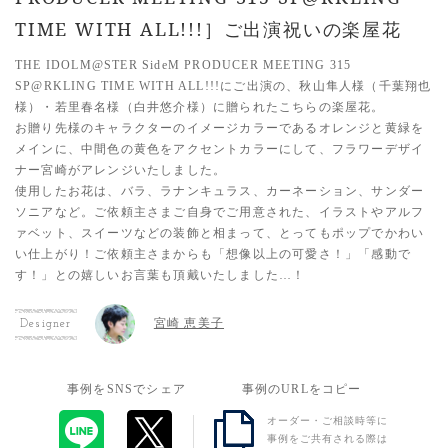
TIME WITH ALL!!!］ご出演祝いの楽屋花
THE IDOLM@STER SideM PRODUCER MEETING 315
SP@RKLING TIME WITH ALL!!!にご出演の、秋山隼人様（千葉翔也
様）・若里春名様（白井悠介様）に贈られたこちらの楽屋花。
お贈り先様のキャラクターのイメージカラーであるオレンジと黄緑を
メインに、中間色の黄色をアクセントカラーにして、フラワーデザイ
ナー宮崎がアレンジいたしました。
使用したお花は、バラ、ラナンキュラス、カーネーション、サンダー
ソニアなど。ご依頼主さまご自身でご用意された、イラストやアルフ
ァベット、スイーツなどの装飾と相まって、とってもポップでかわい
い仕上がり！ご依頼主さまからも「想像以上の可愛さ！」「感動で
す！」との嬉しいお言葉も頂戴いたしました…！
宮崎 恵美子
Designer
事例をSNSでシェア
事例のURLをコピー
オーダー・ご相談時等に
事例をご共有される際は