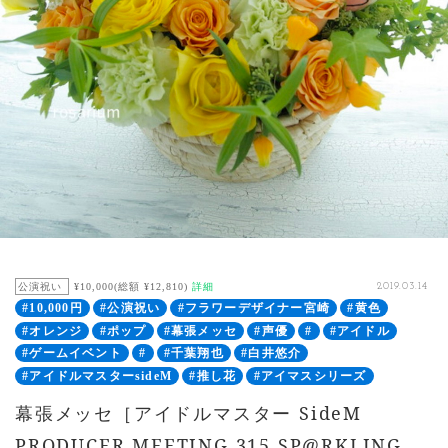
公演祝い
¥10,000(総額 ¥12,810)
詳細
2019.03.14
#10,000円
#公演祝い
#フラワーデザイナー宮崎
#黄色
#オレンジ
#ポップ
#幕張メッセ
#声優
#
#アイドル
#ゲームイベント
#
#千葉翔也
#白井悠介
#アイドルマスターsideM
#推し花
#アイマスシリーズ
幕張メッセ［アイドルマスター SideM
PRODUCER MEETING 315 SP@RKLING