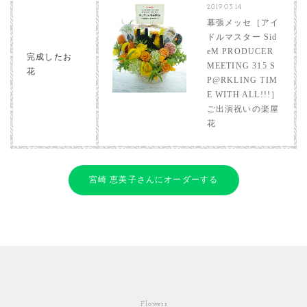
2019.03.14
幕張メッセ［アイ
ドルマスター Sid
eM PRODUCER
完成したお
MEETING 315 S
花
P@RKLING TIM
E WITH ALL!!!］
ご出演祝いの楽屋
花
宮崎 恵美子さんにオーダーする
Flowers