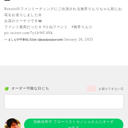
ReneiroNファンミーティングにご出演される無常りんりちゃん宛にお
花をお送りしました🌼
お花のドーナツです🍩
ファンミ最高だった☺️
#りねファンミ
#無常りんり
pic.twitter.com/7yz3rWC4Nk
January 26, 2025
— ましも🩵💚東6む52ab (@papipapiparade)
オーダー可能な日にち
お届けできない日
加納佐和子 フローリストカノシェさんにオーダ
ーする