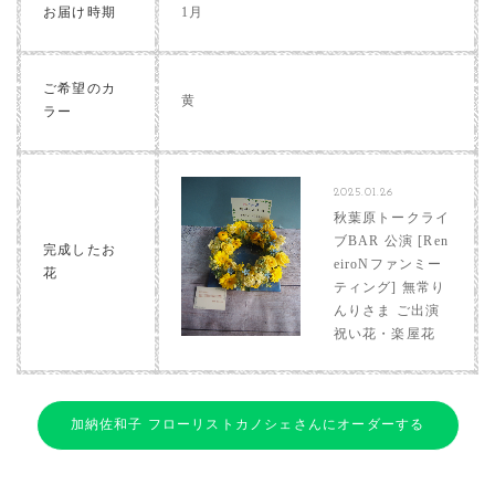
お届け時期
1月
ご希望のカ
黄
ラー
2025.01.26
秋葉原トークライ
ブBAR 公演 [Ren
完成したお
eiroNファンミー
花
ティング] 無常り
んりさま ご出演
祝い花・楽屋花
加納佐和子 フローリストカノシェさんにオーダーする