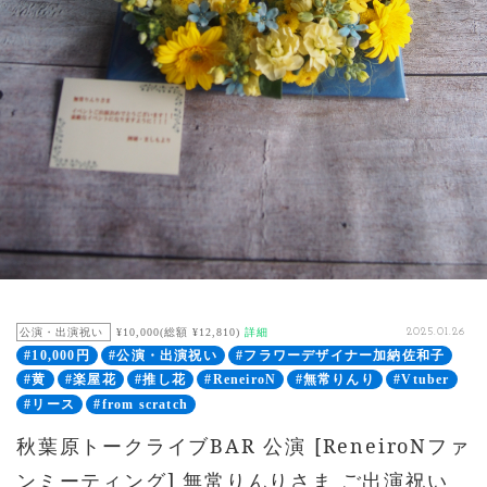
公演・出演祝い
¥10,000(総額 ¥12,810)
詳細
2025.01.26
#10,000円
#公演・出演祝い
#フラワーデザイナー加納佐和子
#黄
#楽屋花
#推し花
#ReneiroN
#無常りんり
#Vtuber
#リース
#from scratch
秋葉原トークライブBAR 公演 [ReneiroNファ
ンミーティング] 無常りんりさま ご出演祝い