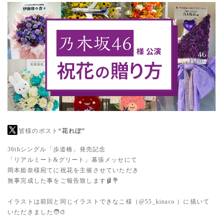
皆様のポスト
“花れぽ”
36thシングル「歩道橋」発売記念
「リアルミート&グリート」幕張メッセにて
岡本姫奈様宛てに祝花を主催させていただき
無事完成した事をご報告致します🩰💐
イラストは前回と同じイラストできなこ様（
@55_kinaco
）に描いて
いただきました🧑‍🎨