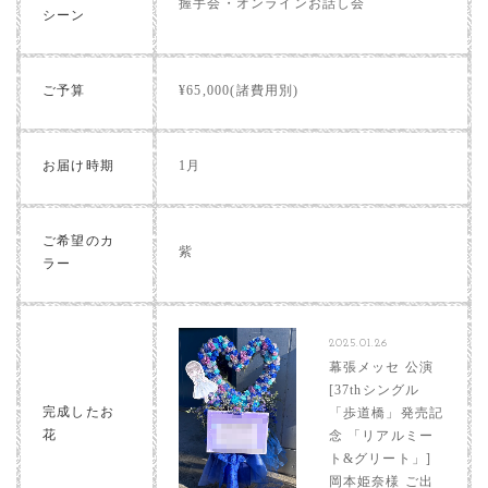
握手会・オンラインお話し会
シーン
ご予算
¥65,000(諸費用別)
お届け時期
1月
ご希望のカ
紫
ラー
2025.01.26
幕張メッセ 公演
[37thシングル
完成したお
「歩道橋」発売記
花
念 「リアルミー
ト&グリート」]
岡本姫奈様 ご出