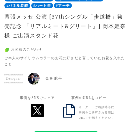
#パネル装飾
#ハート型
#アーチ
幕張メッセ 公演 [37thシングル「歩道橋」発
売記念 「リアルミート&グリート」] 岡本姫奈
様 ご出演スタンド花
お客様のこだわり
ご本人のサイリウムカラーのお花に好きだと言っていたお花を入れた
こと
金巻 航平
Designer
事例をSNSでシェア
事例のURLをコピー
オーダー・ご相談時等に
事例をご共有される際は
URLでお伝えください。