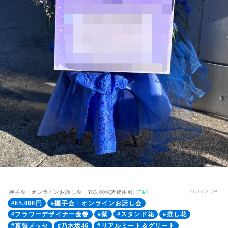
握手会・オンラインお話し会
¥65,000(諸費用別)
詳細
2025.01.26
#65,000円
#握手会・オンラインお話し会
#フラワーデザイナー金巻
#紫
#スタンド花
#推し花
#幕張メッセ
#乃木坂46
#リアルミート＆グリート