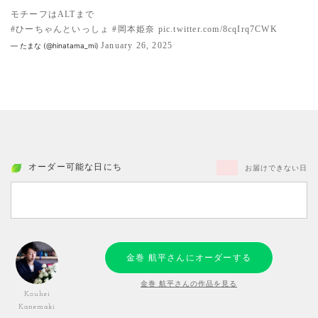
モチーフはALTまで
#ひーちゃんといっしょ
#岡本姫奈
pic.twitter.com/8cqIrq7CWK
January 26, 2025
— たまな (@hinatama_mi)
オーダー可能な日にち
お届けできない日
金巻 航平さんにオーダーする
金巻 航平さんの作品を見る
Kouhei
Kanemaki