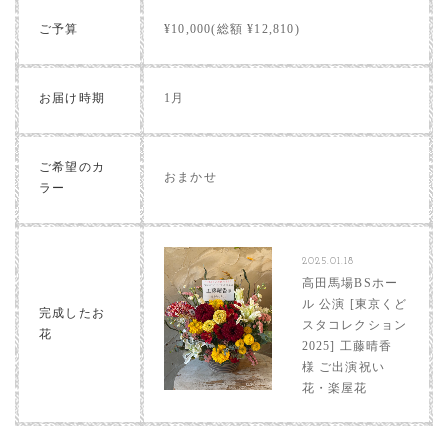
ご予算
¥10,000(総額 ¥12,810)
お届け時期
1月
ご希望のカ
おまかせ
ラー
2025.01.18
高田馬場BSホー
ル 公演 [東京くど
完成したお
スタコレクション
花
2025] 工藤晴香
様 ご出演祝い
花・楽屋花