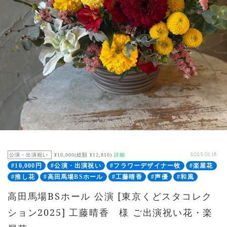
公演・出演祝い
¥10,000(総額 ¥12,810)
詳細
2025.01.18
#10,000円
#公演・出演祝い
#フラワーデザイナー牧
#楽屋花
#推し花
#高田馬場BSホール
#工藤晴香
#声優
#和風
高田馬場BSホール 公演 [東京くどスタコレク
ション2025] 工藤晴香 様 ご出演祝い花・楽