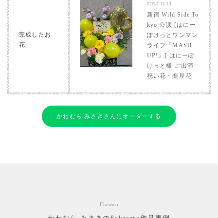
2024.12.14
新宿 Wild Side To
kyo 公演 [はにー
完成したお
ぽけっとワンマン
花
ライブ『MASH
UP!』] はにーぽ
けっと様 ご出演
祝い花・楽屋花
かわむら みさきさんにオーダーする
Flowers