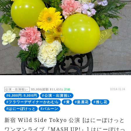
公演・出演祝い
¥9,000(総額 ¥11,655)
詳細
2024.12.14
#6,000円-9,000円
#公演・出演祝い
#フラワーデザイナーかわむら
#黄
#楽屋花
#推し花
#はにーぽけっと
#バルーン
新宿 Wild Side Tokyo 公演 [はにーぽけっと
ワンマンライブ『MASH UP!』] はにーぽけっ