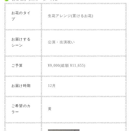
お花のタイ
生花アレンジ(置けるお花)
プ
お届けする
公演・出演祝い
シーン
ご予算
¥9,000(総額 ¥11,655)
お届け時期
12月
ご希望のカ
黄
ラー