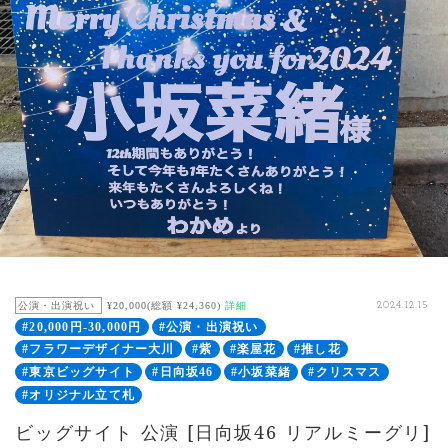
公演・出演祝い
¥20,000(総額 ¥24,360)
詳細
2024.12.15
#20,000円-30,000円
#公演・出演祝い
#フラワーデザイナー大川
#紫
#楽屋花
#推し花
#東京ビッグサイト
#日向坂46
#小坂菜緒
#クリスマス
#オリジナル立て札
ビッグサイト 公演 [日向坂46 リアルミーグリ]