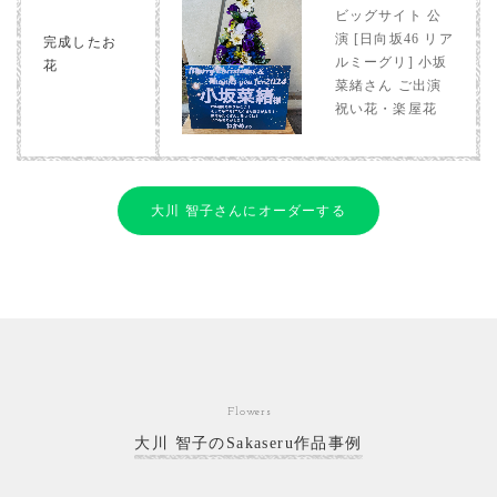
ビッグサイト 公
演 [日向坂46 リア
完成したお
ルミーグリ] 小坂
花
菜緒さん ご出演
祝い花・楽屋花
大川 智子さんにオーダーする
Flowers
大川 智子のSakaseru作品事例