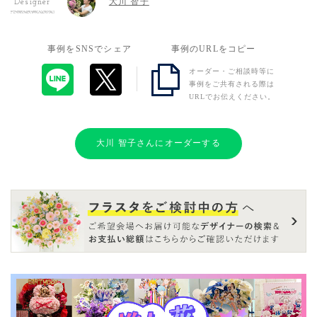
大川 智子
Designer
事例をSNSでシェア
事例のURLをコピー
オーダー・ご相談時等に
事例をご共有される際は
URLでお伝えください。
大川 智子さんにオーダーする