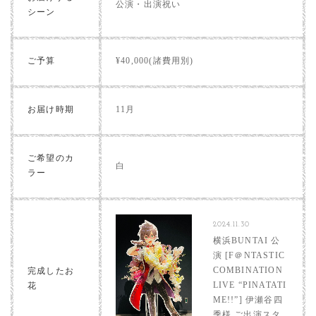
公演・出演祝い
シーン
ご予算
¥40,000(諸費用別)
お届け時期
11月
ご希望のカ
白
ラー
2024.11.30
横浜BUNTAI 公
演 [F＠NTASTIC
COMBINATION
完成したお
LIVE “PINATATI
花
ME!!”] 伊瀬谷四
季様 ご出演スタ