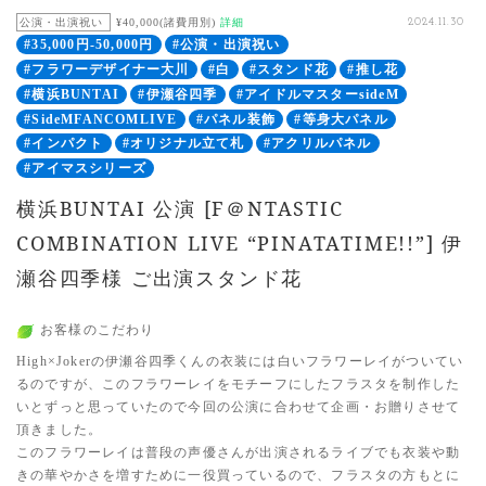
公演・出演祝い
¥40,000(諸費用別)
詳細
2024.11.30
#35,000円-50,000円
#公演・出演祝い
#フラワーデザイナー大川
#白
#スタンド花
#推し花
#横浜BUNTAI
#伊瀬谷四季
#アイドルマスターsideM
#SideMFANCOMLIVE
#パネル装飾
#等身大パネル
#インパクト
#オリジナル立て札
#アクリルパネル
#アイマスシリーズ
横浜BUNTAI 公演 [F＠NTASTIC
COMBINATION LIVE “PINATATIME!!”] 伊
瀬谷四季様 ご出演スタンド花
お客様のこだわり
High×Jokerの伊瀬谷四季くんの衣装には白いフラワーレイがついてい
るのですが、このフラワーレイをモチーフにしたフラスタを制作した
いとずっと思っていたので今回の公演に合わせて企画・お贈りさせて
頂きました。
このフラワーレイは普段の声優さんが出演されるライブでも衣装や動
きの華やかさを増すために一役買っているので、フラスタの方もとに