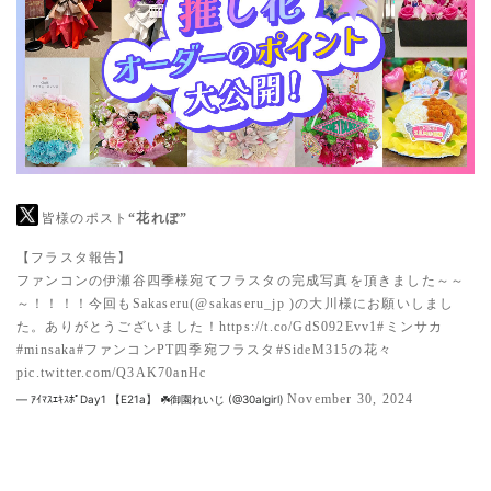
皆様のポスト
“花れぽ”
【フラスタ報告】
ファンコンの伊瀬谷四季様宛てフラスタの完成写真を頂きました～～
～！！！！今回もSakaseru(
@sakaseru_jp
)の大川様にお願いしまし
た。ありがとうございました！
https://t.co/GdS092Evv1
#ミンサカ
#minsaka
#ファンコンPT四季宛フラスタ
#SideM315の花々
pic.twitter.com/Q3AK70anHc
November 30, 2024
— ｱｲﾏｽｴｷｽﾎﾟDay1 【E21a】 ☘️御園れいじ (@30algirl)