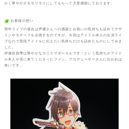
かく華やかさをモリモリにしてもらって大変感謝しております。
お客様の想い
周年ライブの場合は声優さんへの感謝とお祝いの気持ちも込めてデザ
インやモチーフを企画するのですが、今回はアイドル本人の出演ライ
ブなので普段アイドルに伝えたい気持ちだけを詰めたものにしてみま
した。
伊瀬谷四季は華やかなカリスマボーカルです！という気持ちがアイド
ル本人や見に来てくださったファン、プロデューサーさんに伝われば
幸いです。