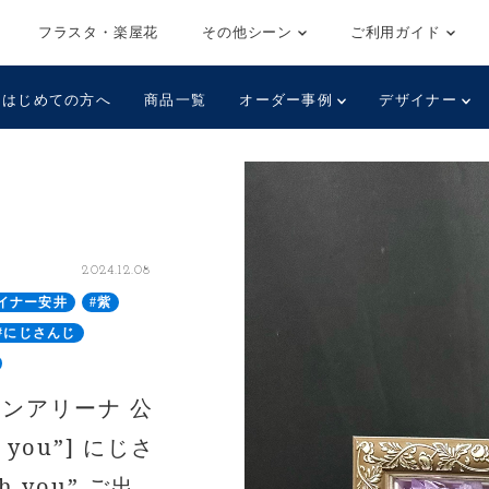
フラスタ・楽屋花
その他シーン
ご利用ガイド
はじめての方へ
商品一覧
オーダー事例
デザイナー
2024.12.08
イナー安井
#紫
#にじさんじ
ンアリーナ 公
h you”] にじさ
th you” ご出