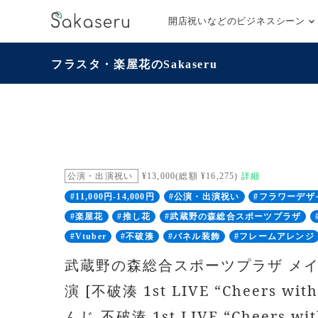
開店祝いなどのビジネスシーン
フラスタ・楽屋花のSakaseru
公演・出演祝い
¥13,000(総額 ¥16,275)
詳細
#11,000円-14,000円
#公演・出演祝い
#フラワーデザ
#楽屋花
#推し花
#武蔵野の森総合スポーツプラザ
#Vtuber
#不破湊
#パネル装飾
#フレームアレンジ
武蔵野の森総合スポーツプラザ メイ
演 [不破湊 1st LIVE “Cheers wit
んじ 不破湊 1st LIVE “Cheers wi