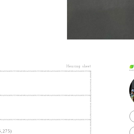
Hearing sheet
,275)