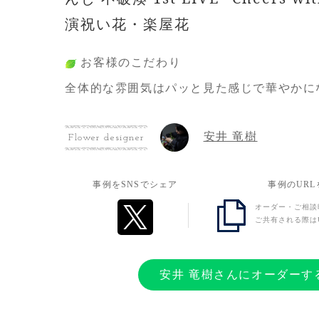
演祝い花・楽屋花
お客様のこだわり
全体的な雰囲気はパッと見た感じで華やかに
ーさせて頂きました。また、パネル配置等の
はこちらで事前に考えていたものを相談し、
安井 竜樹
Flower designer
お客様の想い
事例をSNSでシェア
事例のUR
1stライブという記念すべき日に、華やかな
オーダー・ご相談
ご共有される際は
いをしたいと考えておりました。自分のイメ
贈ることができ、最高の思い出にすることが
安井 竜樹さんにオーダーす