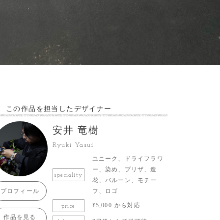
この作品を担当したデザイナー
安井 竜樹
Ryuki Yasui
ユニーク、ドライフラワ
ー、染め、プリザ、造
speciality
花、バルーン、モチー
プロフィール
フ、ロゴ
¥5,000-から対応
price
作品を見る