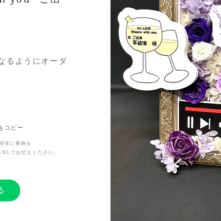
なるようにオーダ
デザインについて
再現頂きました。
Lをコピー
楽屋花を贈り、お祝
時等に事例を
URLでお伝えください。
ージ通りのお花を
できました。
る