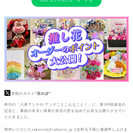
志村 元子さんにオーダーする
皆様のポスト
“花れぽ”
昨日の「八巻アンナの アンナことこんなこと！」に、第100回放送の
記念と、番組の末永い発展の祈念の意を込めてお花をお贈りさせてい
ただきました。
制作いただいたsakaseru(
@sakaseru_jp
)/志村元子様に感謝申し上げま