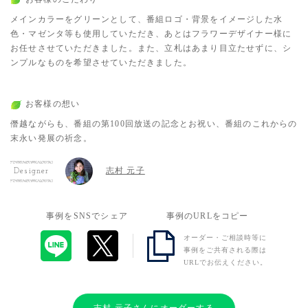
メインカラーをグリーンとして、番組ロゴ・背景をイメージした水
色・マゼンタ等も使用していただき、あとはフラワーデザイナー様に
お任せさせていただきました。また、立札はあまり目立たせずに、シ
ンプルなものを希望させていただきました。
お客様の想い
僭越ながらも、番組の第100回放送の記念とお祝い、番組のこれからの
末永い発展の祈念。
志村 元子
Designer
事例をSNSでシェア
事例のURLをコピー
オーダー・ご相談時等に
事例をご共有される際は
URLでお伝えください。