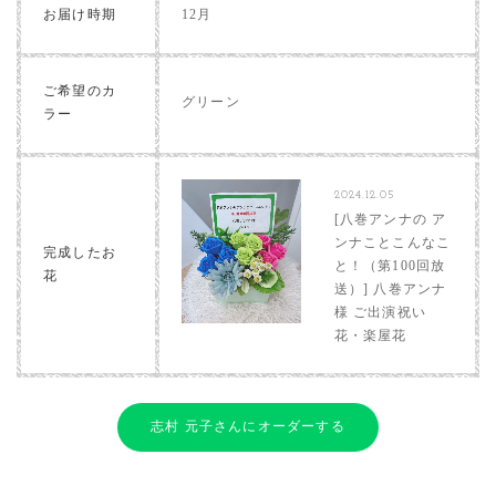
お届け時期
12月
ご希望のカ
グリーン
ラー
2024.12.05
[八巻アンナの ア
ンナことこんなこ
完成したお
と！（第100回放
花
送）] 八巻アンナ
様 ご出演祝い
花・楽屋花
志村 元子さんにオーダーする