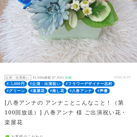
公演・出演祝い
¥5,000(総額 ¥7,035)
詳細
2024.12.05
#-5,000円
#公演・出演祝い
#フラワーデザイナー志村
#グリーン
#楽屋花
#推し花
#八巻アンナ
#声優
[八巻アンナの アンナことこんなこと！（第
100回放送）] 八巻アンナ 様 ご出演祝い花・
楽屋花
お客様のこだわり