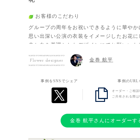
お客様のこだわり
グループの周年をお祝いできるように華やか
思い出深い公演の衣装をイメージしたお花に
赤と白を基調としたデザインにてお願いいた
金巻 航平
Flower designer
お客様の想い
周年ライブになるので、日頃の感謝とこれか
事例をSNSでシェア
事例のUR
います。
オーダー・ご相談
ご共有される際は
金巻 航平さんにオーダーす