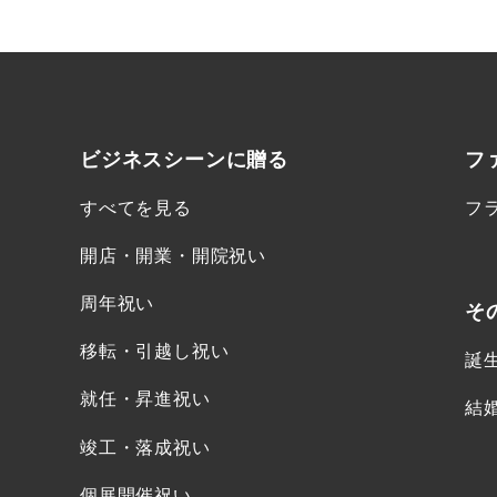
ビジネスシーンに
贈る
フ
すべてを見る
フ
開店・開業・開院祝い
周年祝い
そ
移転・引越し祝い
誕
就任・昇進祝い
結
竣工・落成祝い
個展開催祝い