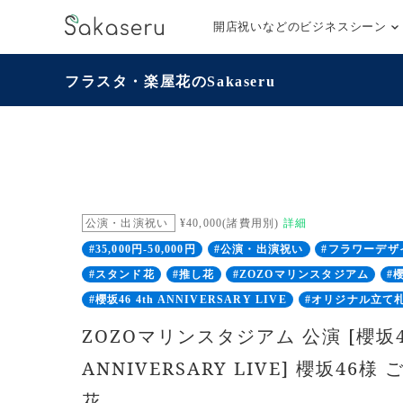
開店祝いなどのビジネスシーン
フラスタ・楽屋花のSakaseru
公演・出演祝い
¥40,000(諸費用別)
詳細
#35,000円-50,000円
#公演・出演祝い
#フラワーデザ
#スタンド花
#推し花
#ZOZOマリンスタジアム
#
#櫻坂46 4th ANNIVERSARY LIVE
#オリジナル立て
ZOZOマリンスタジアム 公演 [櫻坂46 
ANNIVERSARY LIVE] 櫻坂46
花