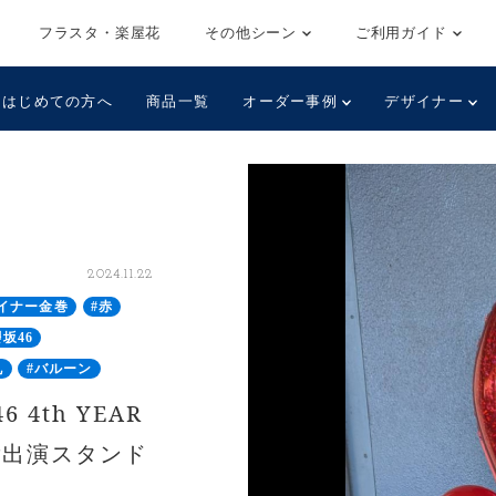
フラスタ・楽屋花
その他シーン
ご利用ガイド
はじめての方へ
商品一覧
オーダー事例
デザイナー
2024.11.22
イナー金巻
#赤
櫻坂46
札
#バルーン
4th YEAR
様 ご出演スタンド