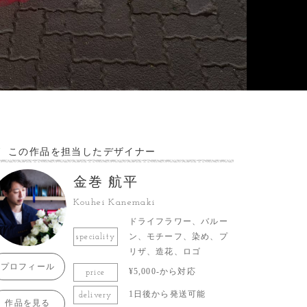
この作品を担当したデザイナー
金巻 航平
Kouhei Kanemaki
ドライフラワー、バルー
ン、モチーフ、染め、プ
speciality
リザ、造花、ロゴ
プロフィール
¥5,000-から対応
price
1日後から発送可能
delivery
作品を見る