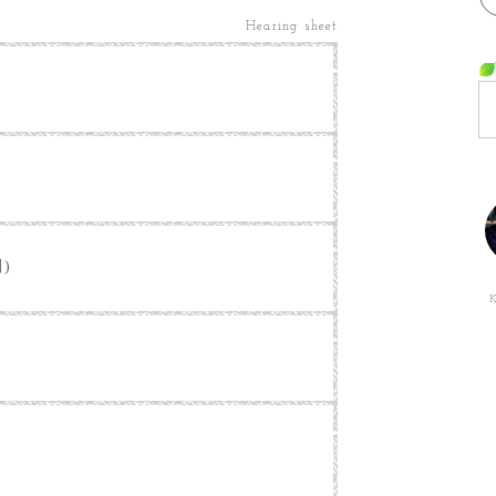
Hearing sheet
別)