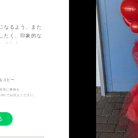
になるよう、また
したく、印象的な
しました。
らの活躍を願って
Lをコピー
時等に事例を
URLでお伝えください。
る