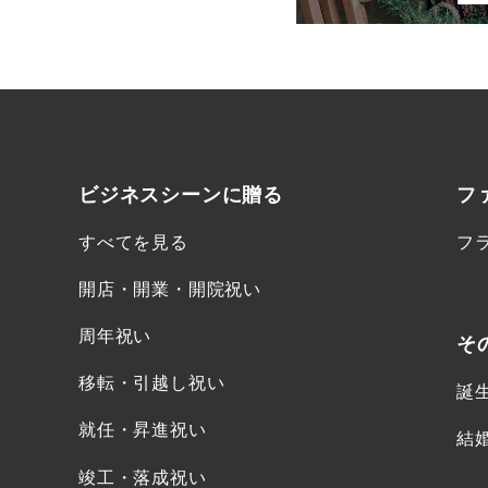
ビジネスシーンに
贈る
フ
すべてを見る
フ
開店・開業・開院祝い
周年祝い
そ
移転・引越し祝い
誕
就任・昇進祝い
結
竣工・落成祝い