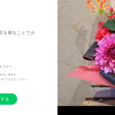
花を贈ることで少
Lをコピー
時等に事例を
URLでお伝えください。
ーする