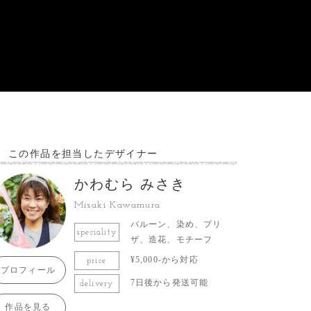
この作品を担当したデザイナー
かわむら みさき
Misaki Kawamura
バルーン、染め、プリ
speciality
ザ、造花、モチーフ
¥5,000-から対応
price
プロフィール
7日後から発送可能
delivery
作品を見る