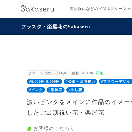
開店祝いなどのビジネスシーン
フラスタ・楽屋花のSakaseru
公演・出演祝い
¥6,000(総額 ¥8,190)
詳細
#6,000円-9,000円
#公演・出演祝い
#フラワーデザイ
#ピンク
#楽屋花
#推し花
濃いピンクをメインに作品のイメー
したご出演祝い花・楽屋花
お客様のこだわり