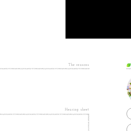
The reasons
Hearing sheet