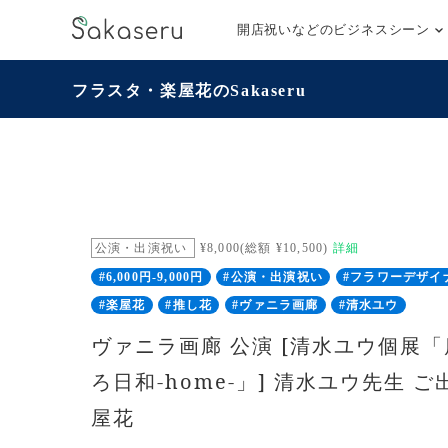
開店祝いなどのビジネスシーン
フラスタ・楽屋花のSakaseru
公演・出演祝い
¥8,000(総額 ¥10,500)
詳細
#6,000円-9,000円
#公演・出演祝い
#フラワーデザイ
#楽屋花
#推し花
#ヴァニラ画廊
#清水ユウ
ヴァニラ画廊 公演 [清水ユウ個展
ろ日和-home-」] 清水ユウ先生 
屋花