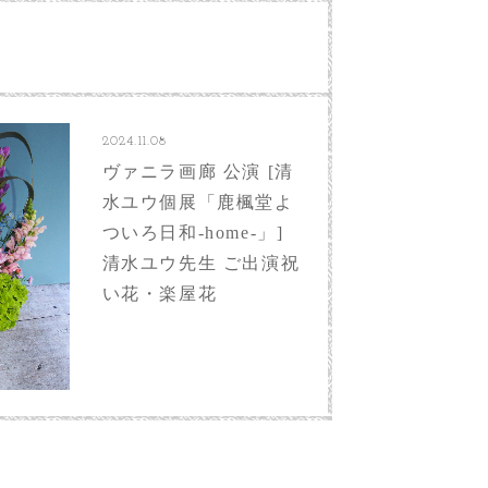
2024.11.08
ヴァニラ画廊 公演 [清
水ユウ個展「鹿楓堂よ
ついろ日和-home-」]
清水ユウ先生 ご出演祝
い花・楽屋花