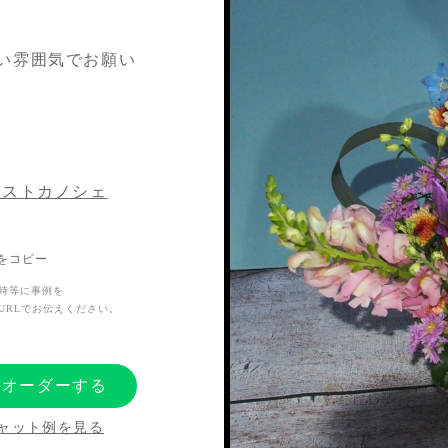
い雰囲気でお願い
リストカノシェ
Lをコピー
時等に事例を
URLでお伝えください。
にオーダーする
ャット例を見る