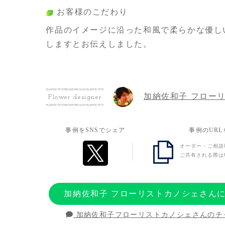
お客様のこだわり
作品のイメージに沿った和風で柔らかな優し
しますとお伝えしました。
お客様の想い
加納佐和子 フロー
いっぱいの感謝です。
Flower designer
事例をSNSでシェア
事例のUR
オーダー・ご相談
ご共有される際は
加納佐和子 フローリストカノシェさん
加納佐和子フローリストカノシェさんのチ