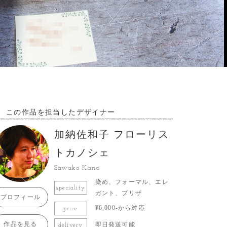
この作品を担当したデザイナー
加納佐和子 フローリス
トカノシェ
Sawako Kano
染め、フォーマル、エレ
speciality
ガント、プリザ
プロフィール
¥6,000-から対応
price
作品を見る
即日発送可能
delivery