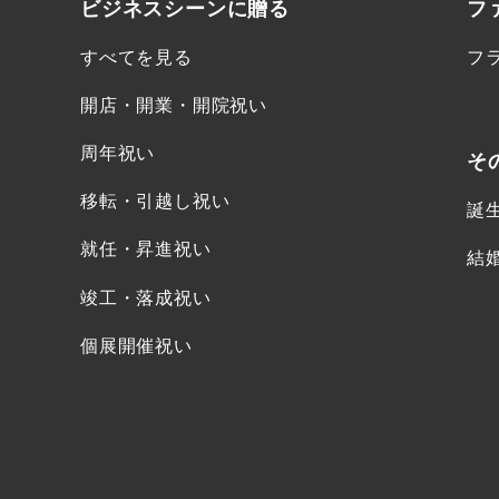
ビジネスシーンに
贈る
フ
すべてを見る
フ
開店・開業・開院祝い
周年祝い
そ
移転・引越し祝い
誕
就任・昇進祝い
結
竣工・落成祝い
個展開催祝い