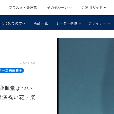
フラスタ・楽屋花
その他シーン
ご利用ガイド
はじめての方へ
商品一覧
オーダー事例
デザイナー
2024.11.08
ナー加納佐和子
「鹿楓堂よつい
ご出演祝い花・楽