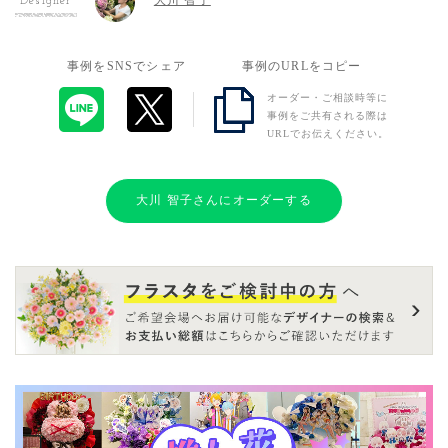
大川 智子
Designer
事例をSNSでシェア
事例のURLをコピー
オーダー・ご相談時等に
事例をご共有される際は
URLでお伝えください。
大川 智子さんにオーダーする