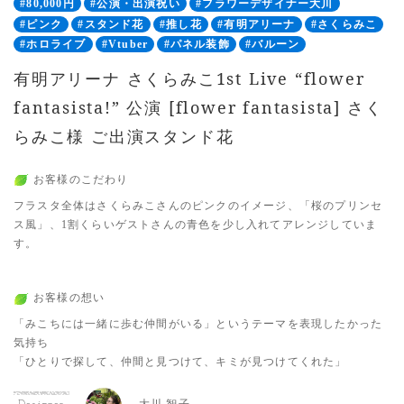
#80,000円
#公演・出演祝い
#フラワーデザイナー大川
#ピンク
#スタンド花
#推し花
#有明アリーナ
#さくらみこ
#ホロライブ
#Vtuber
#パネル装飾
#バルーン
有明アリーナ さくらみこ1st Live “flower
fantasista!” 公演 [flower fantasista] さく
らみこ様 ご出演スタンド花
お客様のこだわり
フラスタ全体はさくらみこさんのピンクのイメージ、「桜のプリンセ
ス風」、1割くらいゲストさんの青色を少し入れてアレンジしていま
す。
お客様の想い
「みこちには一緒に歩む仲間がいる」というテーマを表現したかった
気持ち
「ひとりで探して、仲間と見つけて、キミが見つけてくれた」