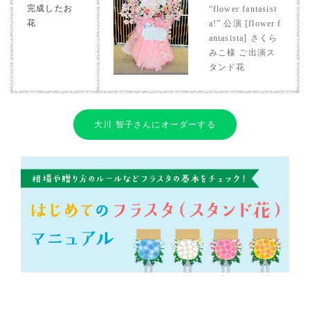
完成したお
“flower fantasist
花
a!” 公演 [flower f
antasista] さくら
みこ様 ご出演ス
タンド花
大川 智子さんにオーダーする