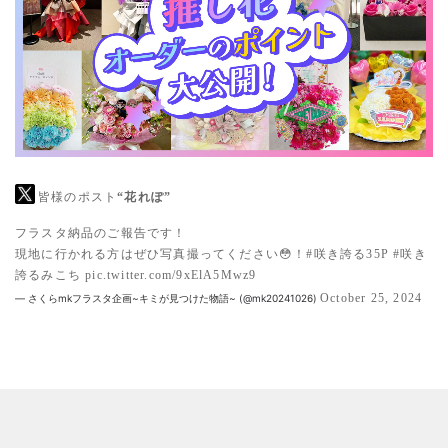
皆様のポスト
“花れぽ”
フラスタ納品のご報告です！
現地に行かれる方はぜひ写真撮ってください😳！
#咲き誇る35P
#咲き
誇るみこち
pic.twitter.com/9xElA5Mwz9
October 25, 2024
— さくらmkフラスタ企画~キミが見つけた物語~ (@mk20241026)